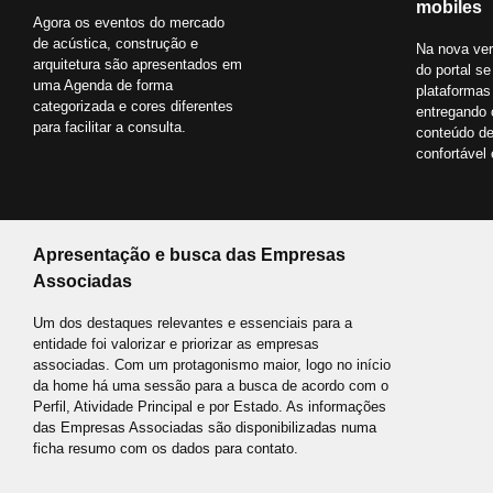
mobiles
Agora os eventos do mercado
de acústica, construção e
Na nova ver
arquitetura são apresentados em
do portal s
uma Agenda de forma
plataformas
categorizada e cores diferentes
entregando
para facilitar a consulta.
conteúdo d
confortável 
Apresentação e busca das Empresas
Associadas
Um dos destaques relevantes e essenciais para a
entidade foi valorizar e priorizar as empresas
associadas. Com um protagonismo maior, logo no início
da home há uma sessão para a busca de acordo com o
Perfil, Atividade Principal e por Estado. As informações
das Empresas Associadas são disponibilizadas numa
ficha resumo com os dados para contato.