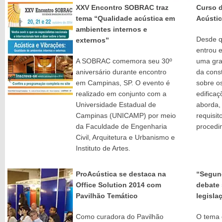
XXV Encontro SOBRAC traz
Curso 
tema “Qualidade acústica em
Acústic
ambientes internos e
Desde 
externos”
entrou 
A SOBRAC comemora seu 30º
uma gra
aniversário durante encontro
da const
em Campinas, SP. O evento é
sobre os
realizado em conjunto com a
edificaç
Universidade Estadual de
aborda,
Campinas (UNICAMP) por meio
requisi
da Faculdade de Engenharia
procedi
Civil, Arquitetura e Urbanismo e
Instituto de Artes.
ProAcústica se destaca na
“Segun
Office Solution 2014 com
debate 
Pavilhão Temático
legisla
Como curadora do Pavilhão
O tema 