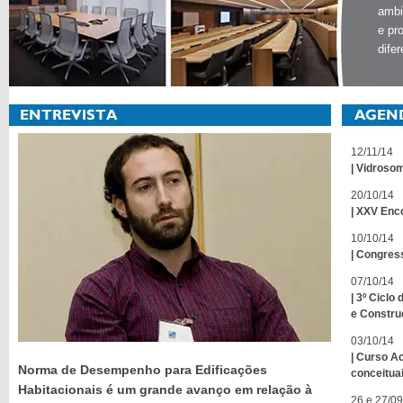
ambi
e pr
dife
12/11/14
| Vidroso
20/10/14
| XXV Enc
10/10/14
| Congre
07/10/14
| 3º Ciclo
e Constru
03/10/14
| Curso A
Norma de Desempenho para Edificações
conceituai
Habitacionais é um grande avanço em relação à
26 e 27/09