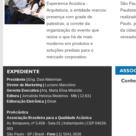
Experience Acústica -
São Pau
Arquitetura, a entidade marcou
Paulista
presença com grade de
realiza
palestras, a convite da
Paulo, p
organização do evento que
da cida
reúne o que há de mais
vereado
moderno em produtos e
soluções prediais para o
mercado corporativo.
Presidente |
Eng. Davi Akkerman
Diretor de Marketing |
Luciano Marcolino
Gerente Executiva |
Arq. Maria Elisa Miranda
Editora |
Jornalista Heloisa Medeiros - Mtb | 12.831
Editoração Eletrônica |
iDesk
ProAcústica
Associação Brasileira para a Qualidade Acústica
Av. Ibirapuera, nº 3.458 - Sala 01 | Indianópolis | CEP 04028-
003
São Paulo - SP | Brasil -
Fone |
11 5041-3036