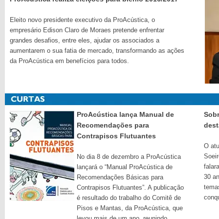
Eleito novo presidente executivo da ProAcústica, o
empresário Edison Claro de Moraes pretende enfrentar
grandes desafios, entre eles, ajudar os associados a
aumentarem o sua fatia de mercado, transformando as ações
da ProAcústica em benefícios para todos.
ProAcústica lança Manual de
Sobr
Recomendações para
dest
Contrapisos Flutuantes
O atu
Soeir
No dia 8 de dezembro a ProAcústica
falar
lançará o “Manual ProAcústica de
30 an
Recomendações Básicas para
temas
Contrapisos Flutuantes”. A publicação
conq
é resultado do trabalho do Comitê de
Pisos e Mantas, da ProAcústica, que
levou mais de um ano, reunindo