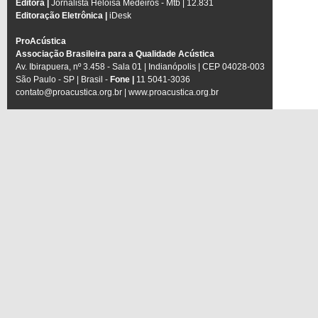
Editora |
Jornalista Heloisa Medeiros - Mtb | 12.831
Editoração Eletrônica |
iDesk
ProAcústica
Associação Brasileira para a Qualidade Acústica
Av. Ibirapuera, nº 3.458 - Sala 01 | Indianópolis | CEP 04028-003
São Paulo - SP | Brasil -
Fone |
11 5041-3036
contato@proacustica.org.br
|
www.proacustica.org.br