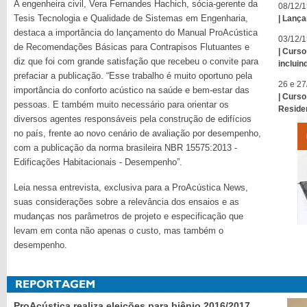
A engenheira civil, Vera Fernandes Hachich, sócia-gerente da
08/12/1
Tesis Tecnologia e Qualidade de Sistemas em Engenharia,
| Lanç
destaca a importância do lançamento do Manual ProAcústica
03/12/1
de Recomendações Básicas para Contrapisos Flutuantes e
| Curs
diz que foi com grande satisfação que recebeu o convite para
incluin
prefaciar a publicação. “Esse trabalho é muito oportuno pela
26 e 27
importância do conforto acústico na saúde e bem-estar das
| Curs
pessoas. E também muito necessário para orientar os
Reside
diversos agentes responsáveis pela construção de edifícios
no país, frente ao novo cenário de avaliação por desempenho,
com a publicação da norma brasileira NBR 15575:2013 -
Edificações Habitacionais - Desempenho”.
Leia nessa entrevista, exclusiva para a ProAcústica News,
suas considerações sobre a relevância dos ensaios e as
mudanças nos parâmetros de projeto e especificação que
levam em conta não apenas o custo, mas também o
desempenho.
ProAcústica realiza eleições para biênio 2016/2017