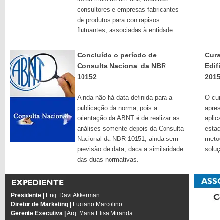
consultores e empresas fabricantes
de produtos para contrapisos
flutuantes, associadas à entidade.
Concluído o período de
Curs
Consulta Nacional da NBR
Edif
10152
201
Ainda não há data definida para a
O cur
publicação da norma, pois a
apres
orientação da ABNT é de realizar as
aplic
análises somente depois da Consulta
estad
Nacional da NBR 10151, ainda sem
metod
previsão de data, dada a similaridade
solu
das duas normativas.
Presidente |
Eng. Davi Akkerman
Diretor de Marketing |
Luciano Marcolino
Gerente Executiva |
Arq. Maria Elisa Miranda