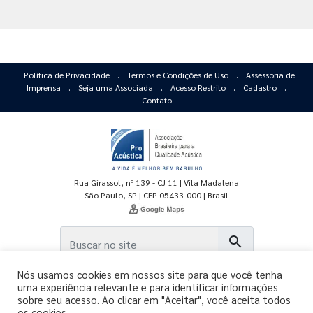
Política de Privacidade
.
Termos e Condições de Uso
.
Assessoria de
Imprensa
.
Seja uma Associada
.
Acesso Restrito
.
Cadastro
.
Contato
Rua Girassol, nº 139 - CJ 11 | Vila Madalena
São Paulo, SP | CEP 05433-000 | Brasil
search
Nós usamos cookies em nossos site para que você tenha
uma experiência relevante e para identificar informações
sobre seu acesso. Ao clicar em "Aceitar", você aceita todos
os cookies