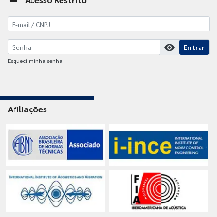
visibility
Entrar
Esqueci minha senha
Afiliações