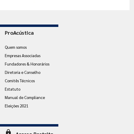
ProAcústica
Quem somos
Empresas Associadas
Fundadores & Honorários
Diretoria e Conselho
Comitês Técnicos
Estatuto
Manual de Compliance
Eleições 2021
lock
Acesso Restrito