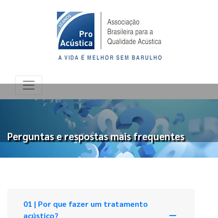
Perguntas e respostas mais frequentes
01 | Por que fazer um tratamento
remove
acústico?