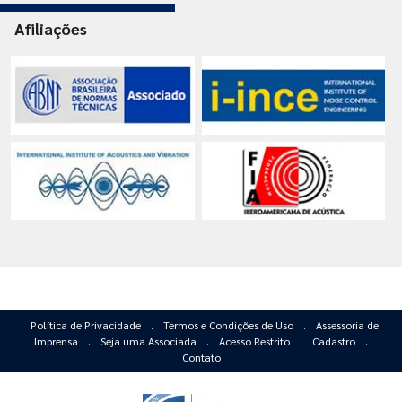
Afiliações
Política de Privacidade
.
Termos e Condições de Uso
.
Assessoria de
Imprensa
.
Seja uma Associada
.
Acesso Restrito
.
Cadastro
.
Contato