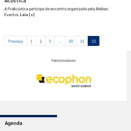
Acústica
A ProAcústica participa de encontro organizado pela Melkan
Eventos.
Leia [+]
Previous
1
2
3
…
30
31
32
Patrocinadoras
Agenda