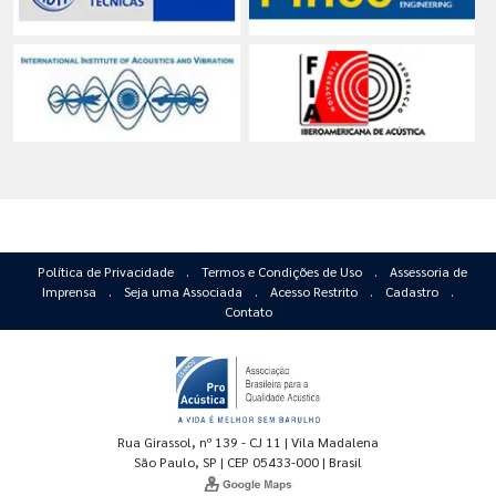
Política de Privacidade
.
Termos e Condições de Uso
.
Assessoria de
Imprensa
.
Seja uma Associada
.
Acesso Restrito
.
Cadastro
.
Contato
Rua Girassol, nº 139 - CJ 11 | Vila Madalena
São Paulo, SP | CEP 05433-000 | Brasil