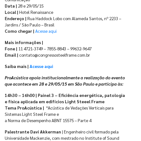
Data |
28 e 29/05/15
Local |
Hotel Renaissance
Endereço |
Rua Haddock Lobo com Alameda Santos, nº 2233 –
Jardins / São Paulo – Brasil
Como chegar |
Acesse aqui
Mais informações |
Fone |
11 4721-3749 – 7855-8843 – 99632-9647
Email |
contato@congressosteelframe.com.br
Saiba mais |
Acesse aqui
ProAcústica apoia institucionalmente a realização do evento
que acontece em 28 e 29/05/15 em São Paulo e participa às:
14h30 – 16h00 | Painel 3 – Eficiência energética, patologia
e física aplicada em edifícios Light Steeel Frame
Tema ProAcústica |
“Acústica de Vedações Verticais para
Sistemas Light Steel Frame e
a Norma de Desempenho ABNT 15575 – Parte 4
Palestrante Davi Akkerman
| Engenheiro civil formado pela
Universidade Mackenzie, com mestrado no Institute of Sound