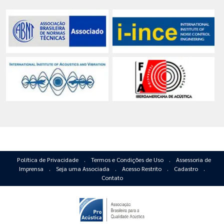
Política de Privacidade
.
Termos e Condições de Uso
.
Assessoria de
Imprensa
.
Seja uma Associada
.
Acesso Restrito
.
Cadastro
.
Contato