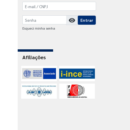
visibility
Entrar
Esqueci minha senha
Afiliações