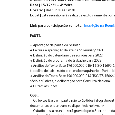
Data | 15/12/21 – 4ª feira
Horário |
das 13h30 as 17h30
Local |
Esta reunião será realizada exclusivamente por 
Link para participação remota |
Inscrição na Reun
PAUTA |
+ Aprovação da pauta da reunião
+
Leitura e aprovação da ata da 5ª reunião/2021
+
Definição do calendário de reuniões para 2022
+
Definição do programa de trabalho para 2022
+
Análise do Texto-Base 196:000.000-015/1 (ISO 11690-1
trabalho de baixo ruído contendo maquinário – Parte 1: 
+
Análise do Texto-Base 196:000.000-014 (ISO/TS 15666:2
sócio-acústicas, e deliberação para Consulta Nacional
+
Outros assuntos
OBS.:
+ Os Textos-Base em pauta não serão lidos integralmente
documentos encontram-se disponíveis no livelink.
+ O áudio desta reunião será gravado pelo Secretário da