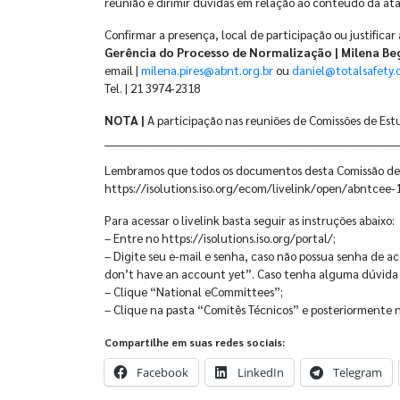
reunião e dirimir dúvidas em relação ao conteúdo da ata
Confirmar a presença, local de participação ou justificar
Gerência do Processo de Normalização | Milena Beg
email |
milena.pires@abnt.org.br
ou
daniel@totalsafety.
Tel. | 21 3974-2318
NOTA |
A participação nas reuniões de Comissões de Est
__________________________________________________________________________________
Lembramos que todos os documentos desta Comissão de 
https://isolutions.iso.org/ecom/livelink/open/abntcee-
Para acessar o livelink basta seguir as instruções abaixo:
– Entre no https://isolutions.iso.org/portal/;
– Digite seu e-mail e senha, caso não possua senha de a
don’t have an account yet”. Caso tenha alguma dúvida e
– Clique “National eCommittees”;
– Clique na pasta “Comitês Técnicos” e posteriormente
Compartilhe em suas redes sociais:
Facebook
LinkedIn
Telegram