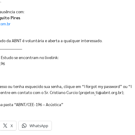
.
 ausência com:
uito Pires
com.br
udo da ABNT é voluntária e aberta a qualquer interessado.
___________________
Estudo se encontram no livelink:
196
cesso ou tenha esquecido sua senha, clique em “I forgot my password” ou “I
ntre em contato com o Sr. Cristiano Curcio (projetos_ti@abnt.org.br);
 na pasta “ABNT/CEE-196 – Acústica”
X
WhatsApp