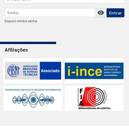
visibility
Entrar
Esqueci minha senha
Afiliações