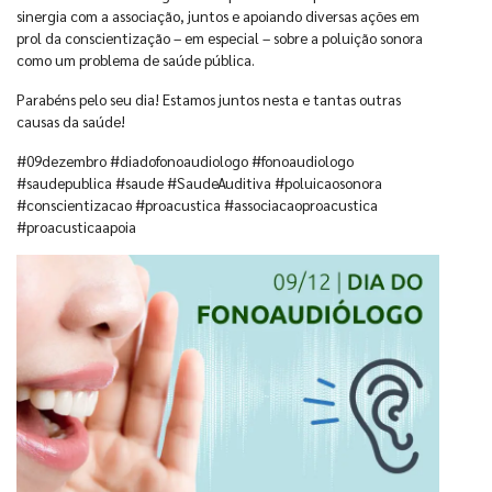
sinergia com a associação, juntos e apoiando diversas ações em
prol da conscientização – em especial – sobre a poluição sonora
como um problema de saúde pública.
Parabéns pelo seu dia! Estamos juntos nesta e tantas outras
causas da saúde!
#09dezembro #diadofonoaudiologo #fonoaudiologo
#saudepublica #saude #SaudeAuditiva #poluicaosonora
#conscientizacao #proacustica #associacaoproacustica
#proacusticaapoia