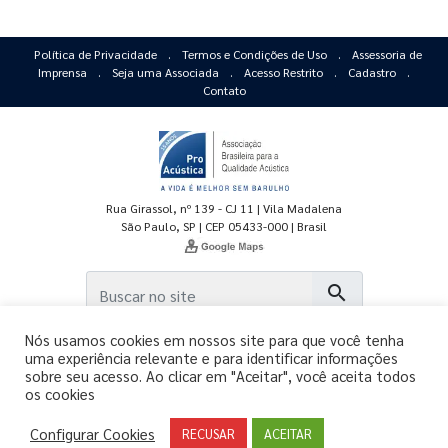
Política de Privacidade
.
Termos e Condições de Uso
.
Assessoria de
Imprensa
.
Seja uma Associada
.
Acesso Restrito
.
Cadastro
.
Contato
Rua Girassol, nº 139 - CJ 11 | Vila Madalena
São Paulo, SP | CEP 05433-000 | Brasil
search
Nós usamos cookies em nossos site para que você tenha
uma experiência relevante e para identificar informações
sobre seu acesso. Ao clicar em "Aceitar", você aceita todos
os cookies
Copyright © 2011-2026 - ProAcústica.
Configurar Cookies
Todos os direitos reservados.
RECUSAR
ACEITAR