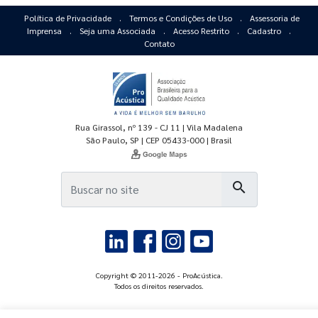
Política de Privacidade
.
Termos e Condições de Uso
.
Assessoria de
Imprensa
.
Seja uma Associada
.
Acesso Restrito
.
Cadastro
.
Contato
Rua Girassol, nº 139 - CJ 11 | Vila Madalena
São Paulo, SP | CEP 05433-000 | Brasil
search
Copyright © 2011-2026 - ProAcústica.
Todos os direitos reservados.