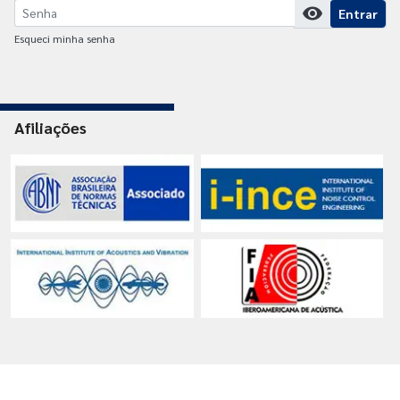
visibility
Entrar
Esqueci minha senha
Afiliações