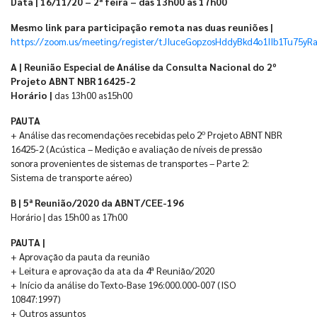
Data | 16/11/20 – 2ª feira – das 13h00 às 17h00
Mesmo link para participação remota nas duas reuniões |
https://zoom.us/meeting/register/tJIuceGopzosHddyBkd4o1IIb1Tu75yR
A | Reunião Especial de Análise da Consulta Nacional do 2º
Projeto ABNT NBR 16425-2
Horário |
das 13h00 as15h00
PAUTA
+ Análise das recomendações recebidas pelo 2º Projeto ABNT NBR
16425-2 (Acústica – Medição e avaliação de níveis de pressão
sonora provenientes de sistemas de transportes – Parte 2:
Sistema de transporte aéreo)
B | 5ª Reunião/2020 da ABNT/CEE-196
Horário | das 15h00 as 17h00
PAUTA |
+ Aprovação da pauta da reunião
+ Leitura e aprovação da ata da 4ª Reunião/2020
+ Início da análise do Texto-Base 196:000.000-007 (ISO
10847:1997)
+ Outros assuntos