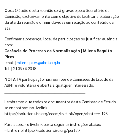
Obs.:
O áudio desta reunião será gravado pelo Secretário da
Comissão, exclusivamente com o objetivo de facilitar a elaboração
da ata da reunião e dirimir dúvidas em relação ao conteúdo da
ata.
Confirmar a presença, local de participação ou justificar ausência
com:
Gerência do Processo de Normalização | Milena Beguito
Pires
email |
milena.pires@abnt.org.br
Tel. | 21 3974-2318
NOTA |
A participação nas reuniões de Comissões de Estudo da
ABNT é voluntária e aberta a qualquer interessado.
____________________________________________________________________
Lembramos que todos os documentos desta Comissão de Estudo
se encontram no livelink:
https://isolutions.iso.org/ecom/livelink/open/abntcee-196
Para acessar o livelink basta seguir as instruções abaixo:
– Entre no https://isolutions.iso.org/portal/;