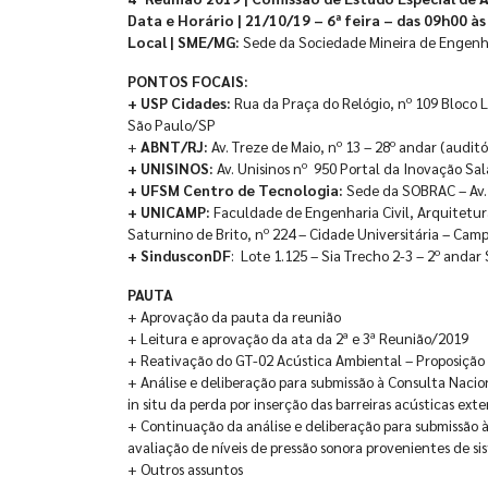
Data e Horário | 21/10/19 – 6ª feira – das 09h00 à
Local | SME/MG:
Sede da Sociedade Mineira de Engenhe
PONTOS FOCAIS:
+ USP Cidades:
Rua da Praça do Relógio, nº 109 Bloco L
São Paulo/SP
+
ABNT/RJ:
Av. Treze de Maio, nº 13 – 28º andar (auditó
+ UNISINOS:
Av. Unisinos nº 950 Portal da Inovação Sal
+ UFSM Centro de Tecnologia:
Sede da SOBRAC – Av. 
+ UNICAMP:
Faculdade de Engenharia Civil, Arquitetura
Saturnino de Brito, nº 224 – Cidade Universitária – Cam
+ SindusconDF
: Lote 1.125 – Sia Trecho 2-3 – 2º andar
PAUTA
+ Aprovação da pauta da reunião
+ Leitura e aprovação da ata da 2ª e 3ª Reunião/2019
+ Reativação do GT-02 Acústica Ambiental – Proposição 
+ Análise e deliberação para submissão à Consulta Naci
in situ da perda por inserção das barreiras acústicas exte
+ Continuação da análise e deliberação para submissão 
avaliação de níveis de pressão sonora provenientes de si
+ Outros assuntos