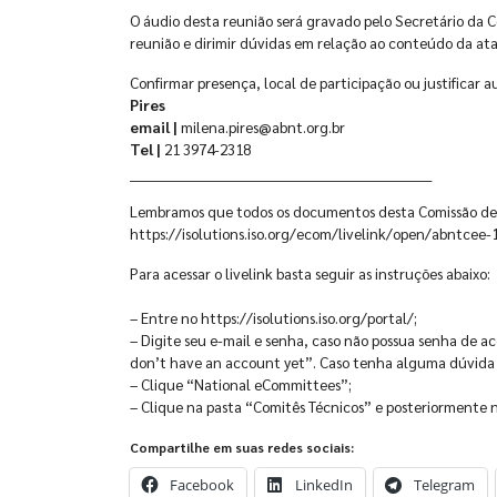
O áudio desta reunião será gravado pelo Secretário da C
reunião e dirimir dúvidas em relação ao conteúdo da ata
Confirmar presença, local de participação ou justificar 
Pires
email |
milena.pires@abnt.org.br
Tel |
21 3974-2318
____________________________________________________________________
Lembramos que todos os documentos desta Comissão de 
https://isolutions.iso.org/ecom/livelink/open/abntcee-
Para acessar o livelink basta seguir as instruções abaixo:
– Entre no https://isolutions.iso.org/portal/;
– Digite seu e-mail e senha, caso não possua senha de a
don’t have an account yet”. Caso tenha alguma dúvida e
– Clique “National eCommittees”;
– Clique na pasta “Comitês Técnicos” e posteriormente
Compartilhe em suas redes sociais:
Facebook
LinkedIn
Telegram