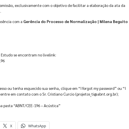
omissão, exclusivamente com o objetivo de facilitar a elaboração da ata da
.
ausência com a
Gerência do Processo de Normalização | Milena Beguito
Estudo se encontram no livelink:
196
cesso ou tenha esquecido sua senha, clique em “I forgot my password” ou “I
ntre em contato com o Sr. Cristiano Curcio (projetos_ti@abnt.org.br);
 na pasta “ABNT/CEE-196 – Acústica”
X
WhatsApp