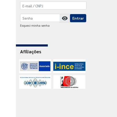
visibility
Entrar
Esqueci minha senha
Afiliações