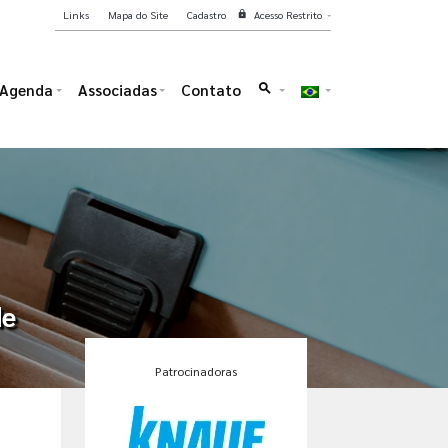
Links
Mapa do Site
Cadastro
Acesso Restrito
lock
Agenda
Associadas
Contato
search
de
Patrocinadoras