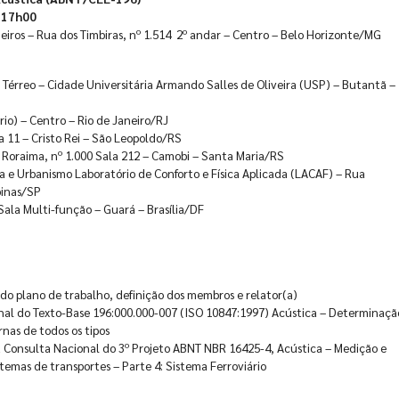
s 17h00
iros – Rua dos Timbiras, nº 1.514 2º andar – Centro – Belo Horizonte/MG
 Térreo – Cidade Universitária Armando Salles de Oliveira (USP) – Butantã –
rio) – Centro – Rio de Janeiro/RJ
a 11 – Cristo Rei – São Leopoldo/RS
Roraima, nº 1.000 Sala 212 – Camobi – Santa Maria/RS
 e Urbanismo Laboratório de Conforto e Física Aplicada (LACAF) – Rua
pinas/SP
 Sala Multi-função – Guará – Brasília/DF
do plano de trabalho, definição dos membros e relator(a)
onal do Texto-Base 196:000.000-007 (ISO 10847:1997) Acústica – Determinaçã
rnas de todos os tipos
à Consulta Nacional do 3º Projeto ABNT NBR 16425-4, Acústica – Medição e
stemas de transportes – Parte 4: Sistema Ferroviário