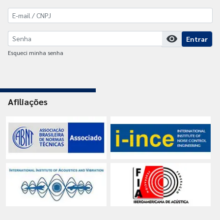
visibility
Entrar
Esqueci minha senha
Afiliações