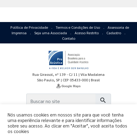
Política de Privacidade
.
Termos e Condições de Uso
.
Assessoria de
Imprensa
.
Seja uma Associada
.
Acesso Restrito
.
Cadastro
.
Contato
Rua Girassol, nº 139 - CJ 11 | Vila Madalena
São Paulo, SP | CEP 05433-000 | Brasil
search
Nós usamos cookies em nossos site para que você tenha
uma experiência relevante e para identificar informações
sobre seu acesso. Ao clicar em "Aceitar", você aceita todos
os cookies