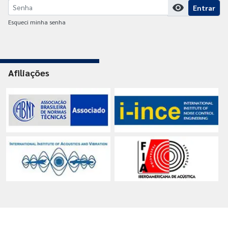
visibility
Entrar
Esqueci minha senha
Afiliações