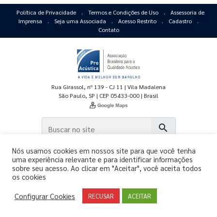
Política de Privacidade
.
Termos e Condições de Uso
.
Assessoria de
Imprensa
.
Seja uma Associada
.
Acesso Restrito
.
Cadastro
.
Contato
Rua Girassol, nº 139 - CJ 11 | Vila Madalena
São Paulo, SP | CEP 05433-000 | Brasil
search
Nós usamos cookies em nossos site para que você tenha
uma experiência relevante e para identificar informações
sobre seu acesso. Ao clicar em "Aceitar", você aceita todos
os cookies
Copyright © 2011-2026 - ProAcústica.
Configurar Cookies
Todos os direitos reservados.
RECUSAR
ACEITAR