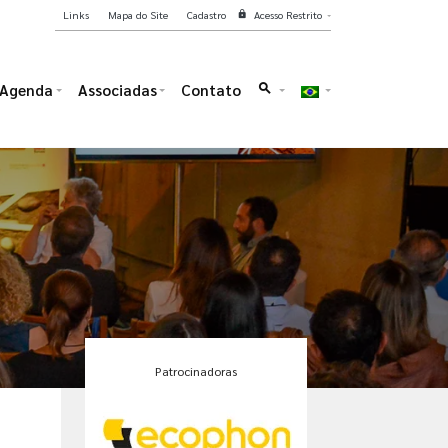
Links
Mapa do Site
Cadastro
Acesso Restrito
lock
Agenda
Associadas
Contato
search
Patrocinadoras