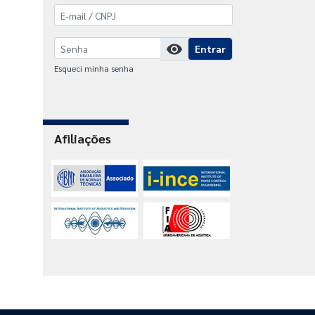
visibility
Entrar
Esqueci minha senha
Afiliações