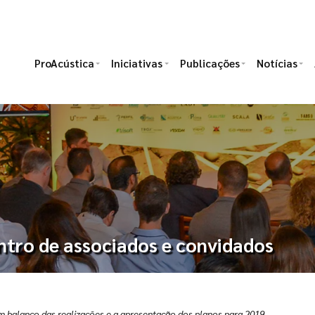
ProAcústica
Iniciativas
Publicações
Notícias
tro de associados e convidados
balanço das realizações e a apresentação dos planos para 2019