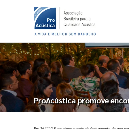
ProAcústica promove encon
Em 26/11/18 acontece evento de fechamento do ano com 