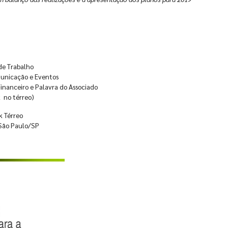
 de Trabalho
municação e Eventos
Financeiro e Palavra do Associado
 no térreo)
k Térreo
 São Paulo/SP