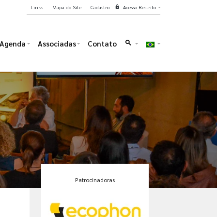
Links
Mapa do Site
Cadastro
Acesso Restrito
lock
Agenda
Associadas
Contato
search
Patrocinadoras