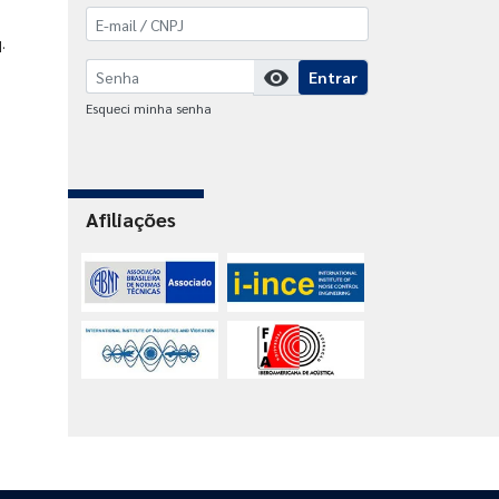
.
visibility
Entrar
Esqueci minha senha
Afiliações