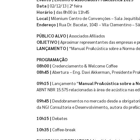
Data |
02/12/13 | 2ª feira
Horário |
das 8h00 às 11h45
Local |
Milenium Centro de Convenções – Sala Jequitib
Endereço |
Rua Dr. Bacelar, 1043 – Vila Clementino – S
PÚBLICO ALVO |
Associados Afiliados
OBJETIVO |
Aproximar representantes das empresas e pr
LANÇAMENTO |
“Manual ProAcústica sobre a Norma 
PROGRAMAÇÃO
08h00 |
Credenciamento & Welcome Coffee
08h45 |
Abertura – Eng. Davi Akkerman, Presidente ProA
09h15 |
Lançamento “
Manual ProAcústica sobre a 
ABNT NBR 15.575 relacionadas à área de acústica nas edi
09h45 |
Desdobramentos no mercado desde a obrigatori
da NGI Consultoria e Desenvolvimento, autora do prefá
10h15 |
Debates
10h35 |
Coffee-break