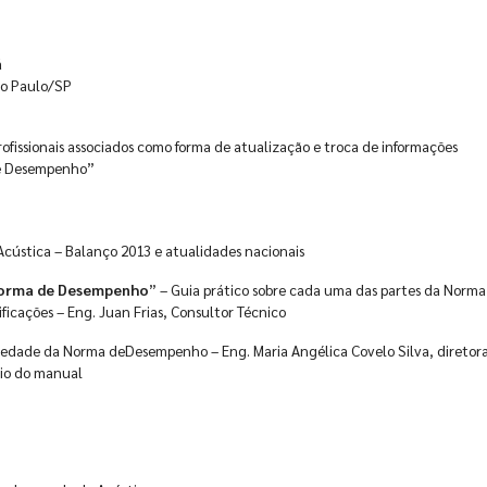
á
ão Paulo/SP
ofissionais associados como forma de atualização e troca de informações
de Desempenho”
cústica – Balanço 2013 e atualidades nacionais
Norma de Desempenho
” – Guia prático sobre cada uma das partes da Norma
ficações – Eng. Juan Frias, Consultor Técnico
edade da Norma deDesempenho – Eng. Maria Angélica Covelo Silva, diretor
cio do manual