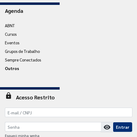
Agenda
ABNT
Cursos
Eventos
Grupos de Trabalho
Sempre Conectados
Outros
lock
Acesso Restrito
visibility
Entrar
Esqueci minha senha