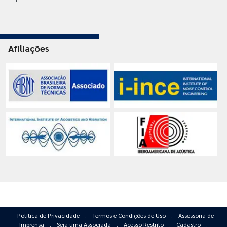
Afiliações
Política de Privacidade
.
Termos e Condições de Uso
.
Assessoria de
Imprensa
.
Seja uma Associada
.
Acesso Restrito
.
Cadastro
.