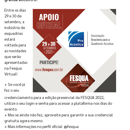
Entre os dias
29 e 30 de
setembro, a
indústria de
esquadrias
estará
voltada para
as novidades
que serão
apresentadas
na Fesqua
Virtual!
+ Se você já
fez o seu
credenciamento para a edição presencial da FESQUA 2022,
utilize o seu login e senha para acessar a plataforma nos dias do
evento.
+ Mas se ainda não fez, aproveite para garantir a sua credencial
gratuita agora mesmo.
+ Mais informações no perfil oficial: @fesqua