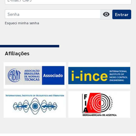
visibility
Entrar
Esqueci minha senha
Afiliações