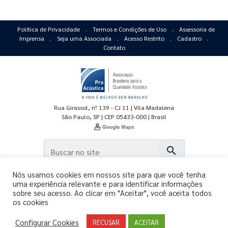
Política de Privacidade
.
Termos e Condições de Uso
.
Assessoria de
Imprensa
.
Seja uma Associada
.
Acesso Restrito
.
Cadastro
.
Contato
Rua Girassol, nº 139 - CJ 11 | Vila Madalena
São Paulo, SP | CEP 05433-000 | Brasil
search
Nós usamos cookies em nossos site para que você tenha
uma experiência relevante e para identificar informações
sobre seu acesso. Ao clicar em "Aceitar", você aceita todos
os cookies
Copyright © 2011-2026 - ProAcústica.
Configurar Cookies
Todos os direitos reservados.
RECUSAR
ACEITAR