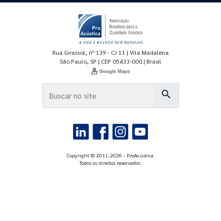
Rua Girassol, nº 139 - CJ 11 | Vila Madalena
São Paulo, SP | CEP 05433-000 | Brasil
search
Copyright © 2011-2026 - ProAcústica.
Todos os direitos reservados.