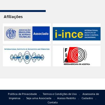
Afiliações
Política de Privacidade
.
Termos e Condições de Uso
.
Assessoria de
Imprensa
.
Seja uma Associada
.
Acesso Restrito
.
Cadastro
.
Contato