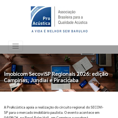
Imobicom SecoviSP Regionais 2026: edição
Campinas, Jundiaí e Piracicaba
A ProAcústica apoia a realização do circuito regional do SECOVI-
SP para o mercado imobiliário paulista. O evento acontece em
04/08/26, no Royal Palm Hall, em Campinas e receberá