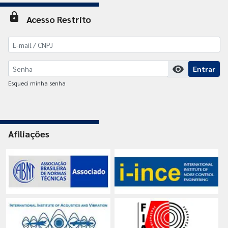
lock
Acesso Restrito
visibility
Entrar
Esqueci minha senha
Afiliações