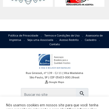
Política de Privacidade
.
Termos e Condições de Uso
.
Assessoria de
Imprensa
.
Seja uma Associada
.
Acesso Restrito
.
Cadastro
.
Contato
Rua Girassol, nº 139 - CJ 11 | Vila Madalena
São Paulo, SP | CEP 05433-000 | Brasil
search
Nós usamos cookies em nossos site para que você tenha