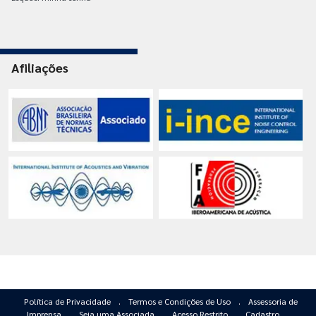
Afiliações
Política de Privacidade
.
Termos e Condições de Uso
.
Assessoria de
Imprensa
.
Seja uma Associada
.
Acesso Restrito
.
Cadastro
.