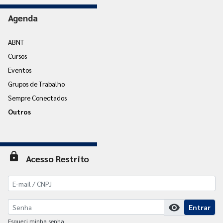
Agenda
ABNT
Cursos
Eventos
Grupos de Trabalho
Sempre Conectados
Outros
lock
Acesso Restrito
visibility
Entrar
Esqueci minha senha