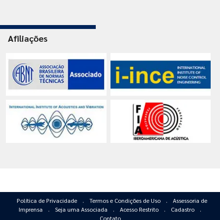
Afiliações
Política de Privacidade
.
Termos e Condições de Uso
.
Assessoria de
Imprensa
.
Seja uma Associada
.
Acesso Restrito
.
Cadastro
.
Contato