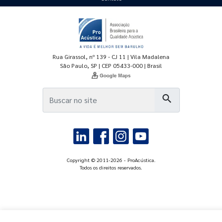
Rua Girassol, nº 139 - CJ 11 | Vila Madalena
São Paulo, SP | CEP 05433-000 | Brasil
search
Copyright © 2011-2026 - ProAcústica.
Todos os direitos reservados.