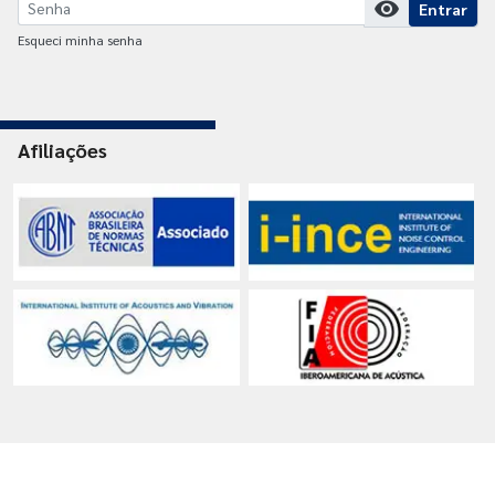
visibility
Entrar
Esqueci minha senha
Afiliações