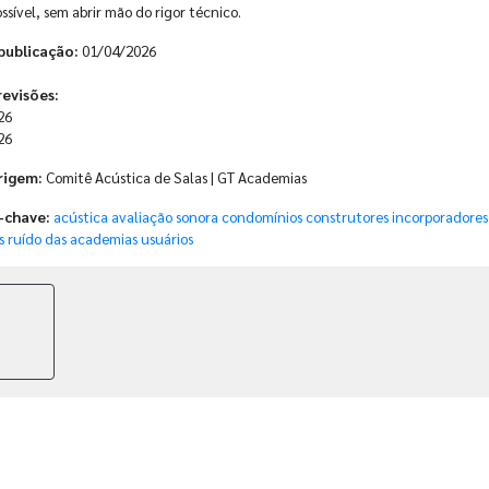
ssível, sem abrir mão do rigor técnico.
publicação:
01/04/2026
revisões:
26
26
rigem:
Comitê Acústica de Salas | GT Academias
-chave:
acústica
avaliação sonora
condomínios
construtores
incorporadores
s
ruído das academias
usuários