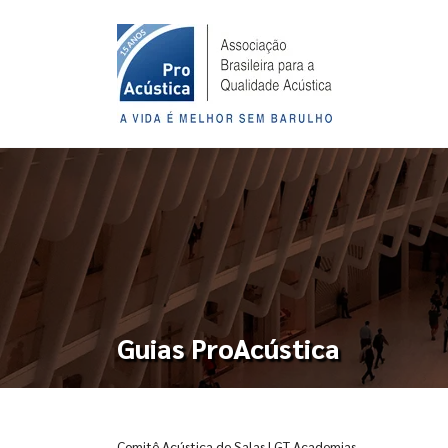
Guias ProAcústica
Comitê Acústica de Salas | GT Academias