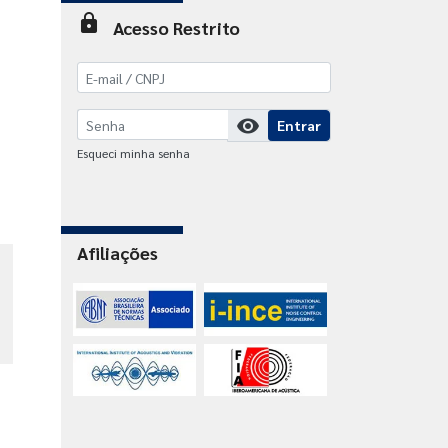
lock
Acesso Restrito
visibility
Entrar
Esqueci minha senha
Afiliações