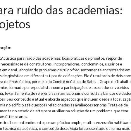
ara ruído das academias:
ojetos
tação:
oAcústica para ruído das academias: boas práticas de projetos, responde
 necessidades de construtores, incorporadores, condomínios, usuários e
as em geral, abordando problemas de ruído frequentemente encontrados em
 de ginástica em diferentes tipos de edificações. Ele é resultado de dois ano
sa da ProAcústica, por meio do Comitê Acústica de Salas – Grupo de Trabalh
ias, formado por especialistas com a participação de associados envolvidos
a, levantamento de referências internacionais e consulta a bancos de dado
es. Seu conteúdo é atual e aborda aspectos que incluem desde a localizaçã
ia no edifício até questões relacionadas às avaliações sonoras. Trata-se de
menta no estado da arte para auxiliar na solução de um problema que tem
nos últimos anos.
ntir o bom entendimento por um público amplo, muitas vezes não habituado
 técnica da acústica, o conteúdo deste Guia foi apresentado da forma mais