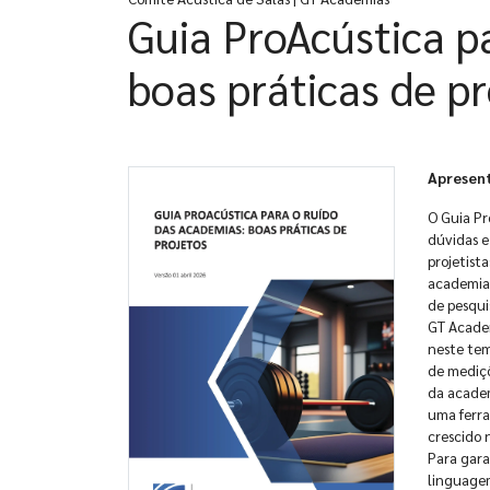
Guia ProAcústica p
boas práticas de pr
Apresen
O Guia Pr
dúvidas e
projetist
academias
de pesqui
GT Academ
neste tem
de mediçõ
da academ
uma ferra
crescido 
Para gara
linguagem