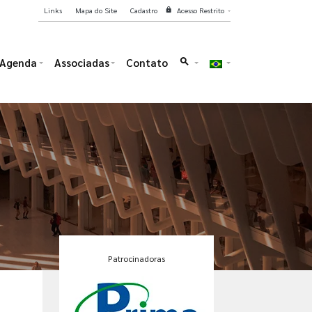
Links
Mapa do Site
Cadastro
Acesso Restrito
lock
Agenda
Associadas
Contato
search
Patrocinadoras