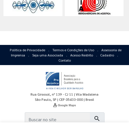
Política de Privacidade
.
Termos e Condições de Uso
.
Assessoria de
Imprensa
.
Seja uma Associada
.
Acesso Restrito
.
Cadastro
.
Contato
Rua Girassol, nº 139 - CJ 11 | Vila Madalena
São Paulo, SP | CEP 05433-000 | Brasil
search