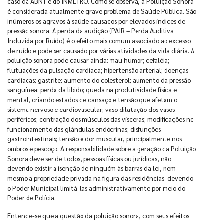
caso da ABNT e do INMETRO. Como se observa, a Poluição Sonora
é considerada atualmente grave problema de Saúde Pública. São
inúmeros os agravos à saúde causados por elevados índices de
pressão sonora. A perda da audição (PAIR – Perda Auditiva
Induzida por Ruído) é o efeito mais comum associado ao excesso
de ruído e pode ser causado por várias atividades da vida diária. A
poluição sonora pode causar ainda: mau humor; cefaléia;
flutuações da pulsação cardíaca; hipertensão arterial; doenças
cardíacas; gastrite; aumento do colesterol; aumento da pressão
sanguínea; perda da libido; queda na produtividade física e
mental, criando estados de cansaço e tensão que afetam o
sistema nervoso e cardiovascular; vaso dilatação dos vasos
periféricos; contração dos músculos das vísceras; modificações no
funcionamento das glândulas endócrinas; disfunções
gastrointestinais; tensão e dor muscular, principalmente nos
ombros e pescoço. A responsabilidade sobre a geração da Poluição
Sonora deve ser de todos, pessoas físicas ou jurídicas, não
devendo existir a isenção de ninguém às barras da lei, nem
mesmo a propriedade privada na figura das residências, devendo
o Poder Municipal limitá-las administrativamente por meio do
Poder de Polícia.
Entende-se que a questão da poluição sonora, com seus efeitos