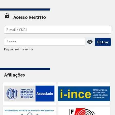
lock
Acesso Restrito
visibility
Entrar
Esqueci minha senha
Afiliações