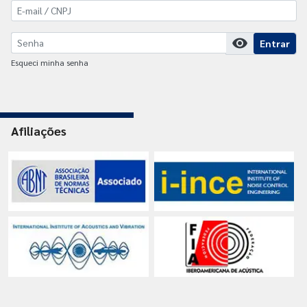
visibility
Entrar
Esqueci minha senha
Afiliações