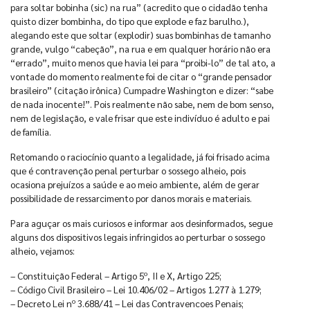
para soltar bobinha (sic) na rua” (acredito que o cidadão tenha
quisto dizer bombinha, do tipo que explode e faz barulho.),
alegando este que soltar (explodir) suas bombinhas de tamanho
grande, vulgo “cabeção”, na rua e em qualquer horário não era
“errado”, muito menos que havia lei para “proibi-lo” de tal ato, a
vontade do momento realmente foi de citar o “grande pensador
brasileiro” (citação irônica) Cumpadre Washington e dizer: “sabe
de nada inocente!”. Pois realmente não sabe, nem de bom senso,
nem de legislação, e vale frisar que este indivíduo é adulto e pai
de família.
Retomando o raciocínio quanto a legalidade, já foi frisado acima
que é contravenção penal perturbar o sossego alheio, pois
ocasiona prejuízos a saúde e ao meio ambiente, além de gerar
possibilidade de ressarcimento por danos morais e materiais.
Para aguçar os mais curiosos e informar aos desinformados, segue
alguns dos dispositivos legais infringidos ao perturbar o sossego
alheio, vejamos:
– Constituição Federal – Artigo 5º, II e X, Artigo 225;
– Código Civil Brasileiro – Lei 10.406/02 – Artigos 1.277 à 1.279;
– Decreto Lei nº 3.688/41 – Lei das Contravencoes Penais;