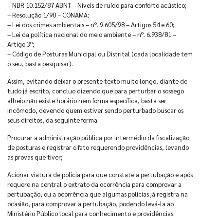
– NBR 10.152/87 ABNT – Níveis de ruído para conforto acústico;
– Resolução 1/90 – CONAMA;
– Lei dos crimes ambientais – nº. 9.605/98 – Artigos 54 e 60;
– Lei da política nacional do meio ambiente – nº. 6.938/81 –
Artigo 3º;
– Código de Posturas Municipal ou Distrital (cada localidade tem
o seu, basta pesquisar).
Assim, evitando deixar o presente texto muito longo, diante de
tudo já escrito, concluo dizendo que para perturbar o sossego
alheio não existe horário nem forma específica, basta ser
incômodo, devendo quem estiver sendo perturbado buscar os
seus direitos, da seguinte forma:
Procurar a administração pública por intermédio da fiscalização
de posturas e registrar o fato requerendo providências, levando
as provas que tiver;
Acionar viatura de polícia para que constate a pertubação e após
requere na central o extrato da ocorrência para comprovar a
pertubação, ou a ocorrência que algumas polícias já registra na
ocasião, para comprovar a pertubação, podendo levá-la ao
Ministério Público local para conhecimento e providências;