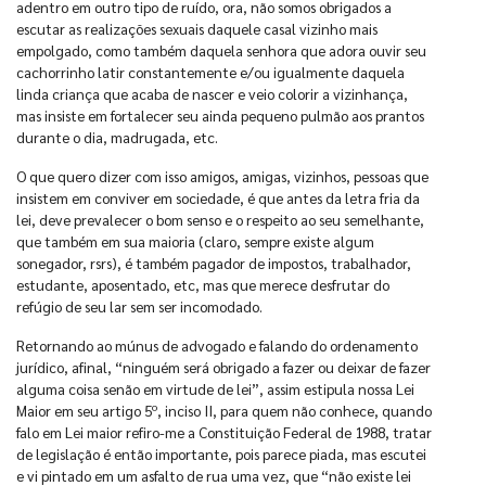
adentro em outro tipo de ruído, ora, não somos obrigados a
escutar as realizações sexuais daquele casal vizinho mais
empolgado, como também daquela senhora que adora ouvir seu
cachorrinho latir constantemente e/ou igualmente daquela
linda criança que acaba de nascer e veio colorir a vizinhança,
mas insiste em fortalecer seu ainda pequeno pulmão aos prantos
durante o dia, madrugada, etc.
O que quero dizer com isso amigos, amigas, vizinhos, pessoas que
insistem em conviver em sociedade, é que antes da letra fria da
lei, deve prevalecer o bom senso e o respeito ao seu semelhante,
que também em sua maioria (claro, sempre existe algum
sonegador, rsrs), é também pagador de impostos, trabalhador,
estudante, aposentado, etc, mas que merece desfrutar do
refúgio de seu lar sem ser incomodado.
Retornando ao múnus de advogado e falando do ordenamento
jurídico, afinal, “ninguém será obrigado a fazer ou deixar de fazer
alguma coisa senão em virtude de lei”, assim estipula nossa Lei
Maior em seu artigo 5º, inciso II, para quem não conhece, quando
falo em Lei maior refiro-me a Constituição Federal de 1988, tratar
de legislação é então importante, pois parece piada, mas escutei
e vi pintado em um asfalto de rua uma vez, que “não existe lei