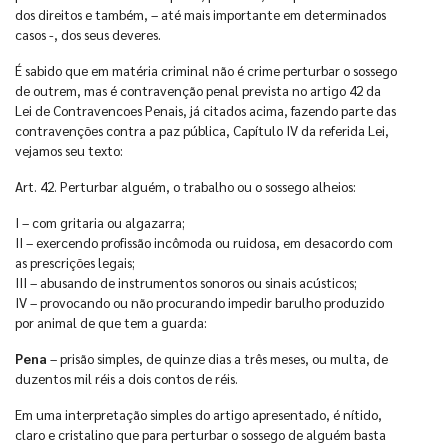
dos direitos e também, – até mais importante em determinados
casos -, dos seus deveres.
É sabido que em matéria criminal não é crime perturbar o sossego
de outrem, mas é contravenção penal prevista no artigo 42 da
Lei de Contravencoes Penais, já citados acima, fazendo parte das
contravenções contra a paz pública, Capítulo IV da referida Lei,
vejamos seu texto:
Art. 42. Perturbar alguém, o trabalho ou o sossego alheios:
I – com gritaria ou algazarra;
II – exercendo profissão incômoda ou ruidosa, em desacordo com
as prescrições legais;
III – abusando de instrumentos sonoros ou sinais acústicos;
IV – provocando ou não procurando impedir barulho produzido
por animal de que tem a guarda:
Pena
– prisão simples, de quinze dias a três meses, ou multa, de
duzentos mil réis a dois contos de réis.
Em uma interpretação simples do artigo apresentado, é nítido,
claro e cristalino que para perturbar o sossego de alguém basta