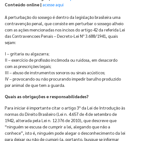
Conteúdo online |
acesse aqui
A perturbação do sossego é dentro da legislação brasileira uma
contravenção penal, que consiste em perturbar o sossego alheio
com as ações mencionadas nos incisos do artigo 42 da referida Lei
das Contravencoes Penais – Decreto-Lei Nº 3.688/1941, quais
sejam:
I – gritaria ou algazarra;
II – exercício de profissão incômoda ou ruidosa, em desacordo
com as prescrições legais;
III – abuso de instrumentos sonoros ou sinais acústicos;
IV – provocando ou não procurando impedir barulho produzido
por animal de que tem a guarda.
Quais as obrigações e responsabilidades?
Para iniciar é importante citar o artigo 3º da Lei de Introdução às
normas do Direito Brasileiro (Lei n. 4.657 de 4 de setembro de
1942, alterada pela Lei n. 12.376 de 2010), que descreve que
“ninguém se escusa de cumprir a lei, alegando que não a
conhece”, isto é, ninguém pode alegar o desconhecimento da lei
para deixar ou não de cumpri-la, portanto, busque se informar