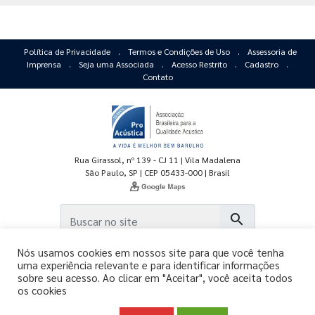
Política de Privacidade
.
Termos e Condições de Uso
.
Assessoria de
Imprensa
.
Seja uma Associada
.
Acesso Restrito
.
Cadastro
.
Contato
Rua Girassol, nº 139 - CJ 11 | Vila Madalena
São Paulo, SP | CEP 05433-000 | Brasil
search
Nós usamos cookies em nossos site para que você tenha
uma experiência relevante e para identificar informações
sobre seu acesso. Ao clicar em "Aceitar", você aceita todos
os cookies
Copyright © 2011-2026 - ProAcústica.