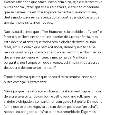
exercer atividade que o faça, como: som alto, seja ele automotivo
ou residencial, fazer gritaria ou algazarra, e até não impedindo
que seu animal de estimação produza ruídos que incomodem,
deste modo, para ser caraterizado tal contravenção, basta que
um vizinho se sinta incomodado.
Não estou dizendo que o “ser humano” seja proibido de “viver” e
fazer o que “bem entender” no interior de sua residência, mas
este deve se atentar que todos têm o direito de fazer, ou não
fazer, em sua casa o que bem entender, desde que não cause
nenhuma intranquilidade ou dano ao seu vizinho, e o bom senso,
deveria ser ao menos em tese, a melhor saída. Mas fica a
pergunta, nos tempos em que vivemos, está mais nítida a perda
do pudor e do bom senso humano?
Temos a máxima que diz que “o seu direito termina onde o do
outro começa”. Exatamente.
Não é porque me satisfaço em busca do relaxamento após um dia
de estresse escutando um bom e velho rock and roll, que meu
vizinho é obrigado a compartilhar comigo de tal gosto. Da mesma
forma que se ele se regozija ao som de um poderoso “arrocha”,
não sou eu obrigado a desfrutar de sua sonoridade. Digo mais,