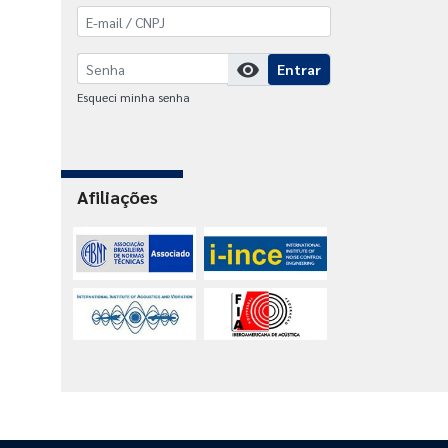
visibility
Entrar
Esqueci minha senha
Afiliações