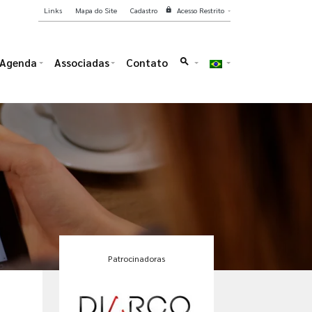
Links
Mapa do Site
Cadastro
Acesso Restrito
lock
Agenda
Associadas
Contato
search
Patrocinadoras