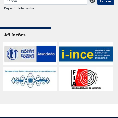
visibility
Entrar
Esqueci minha senha
Afiliações