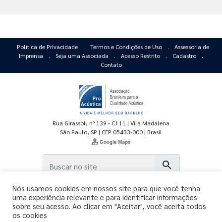
Política de Privacidade
.
Termos e Condições de Uso
.
Assessoria de
Imprensa
.
Seja uma Associada
.
Acesso Restrito
.
Cadastro
.
Contato
Rua Girassol, nº 139 - CJ 11 | Vila Madalena
São Paulo, SP | CEP 05433-000 | Brasil
search
Nós usamos cookies em nossos site para que você tenha
uma experiência relevante e para identificar informações
sobre seu acesso. Ao clicar em "Aceitar", você aceita todos
os cookies