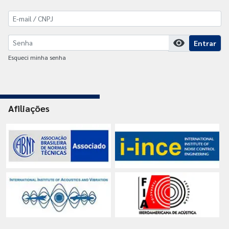
visibility
Entrar
Esqueci minha senha
Afiliações