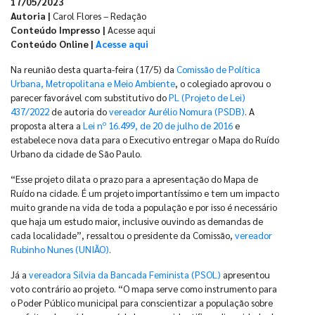
17/05/2023
Autoria |
Carol Flores – Redação
Conteúdo Impresso |
Acesse aqui
Conteúdo Online |
Acesse aqui
Na reunião desta quarta-feira (17/5) da
Comissão de Política
Urbana, Metropolitana e Meio Ambiente
, o colegiado aprovou o
parecer favorável com substitutivo do
PL (Projeto de Lei)
437/2022
de autoria do
vereador Aurélio Nomura (PSDB)
. A
proposta altera a
Lei nº 16.499, de 20 de julho de 2016
e
estabelece nova data para o Executivo entregar o Mapa do Ruído
Urbano da cidade de São Paulo.
“Esse projeto dilata o prazo para a apresentação do Mapa de
Ruído na cidade. É um projeto importantíssimo e tem um impacto
muito grande na vida de toda a população e por isso é necessário
que haja um estudo maior, inclusive ouvindo as demandas de
cada localidade”, ressaltou o presidente da Comissão,
vereador
Rubinho Nunes (UNIÃO)
.
Já a
vereadora Silvia da Bancada Feminista (PSOL)
apresentou
voto contrário ao projeto. “O mapa serve como instrumento para
o Poder Público municipal para conscientizar a população sobre