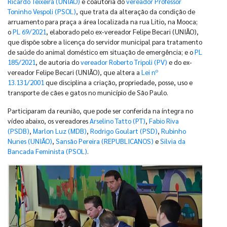
Ricardo Teixeira (UNIÃO)
e coautoria do
vereador Professor
Toninho Vespoli (PSOL)
, que trata da alteração da condição de
arruamento para praça a área localizada na rua Litio, na Mooca;
o
PL 69/2021
, elaborado pelo ex-vereador Felipe Becari (UNIÃO),
que dispõe sobre a licença do servidor municipal para tratamento
de saúde do animal doméstico em situação de emergência; e o
PL
185/2021
, de autoria do
vereador Roberto Tripoli (PV)
e do ex-
vereador Felipe Becari (UNIÃO), que altera a
Lei nº
13.131/2001
que disciplina a criação, propriedade, posse, uso e
transporte de cães e gatos no município de São Paulo.
Participaram da reunião, que pode ser conferida na íntegra no
vídeo abaixo, os vereadores
Arselino Tatto (PT)
,
Fabio Riva
(PSDB)
,
Marlon Luz (MDB)
,
Rodrigo Goulart (PSD)
,
Rubinho
Nunes (UNIÃO)
,
Sansão Pereira (REPUBLICANOS)
e
Silvia da
Bancada Feminista (PSOL)
.