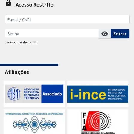
lock
Acesso Restrito
visibility
Entrar
Esqueci minha senha
Afiliações