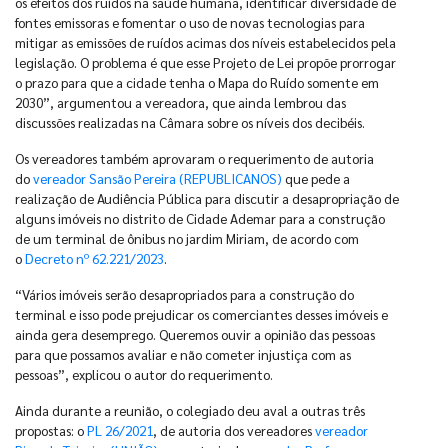
os efeitos dos ruídos na saúde humana, identificar diversidade de
fontes emissoras e fomentar o uso de novas tecnologias para
mitigar as emissões de ruídos acimas dos níveis estabelecidos pela
legislação. O problema é que esse Projeto de Lei propõe prorrogar
o prazo para que a cidade tenha o Mapa do Ruído somente em
2030”, argumentou a vereadora, que ainda lembrou das
discussões realizadas na Câmara sobre os níveis dos decibéis.
Os vereadores também aprovaram o requerimento de autoria
do
vereador Sansão Pereira (REPUBLICANOS)
que pede a
realização de Audiência Pública para discutir a desapropriação de
alguns imóveis no distrito de Cidade Ademar para a construção
de um terminal de ônibus no jardim Miriam, de acordo com
o
Decreto nº 62.221/2023
.
“Vários imóveis serão desapropriados para a construção do
terminal e isso pode prejudicar os comerciantes desses imóveis e
ainda gera desemprego. Queremos ouvir a opinião das pessoas
para que possamos avaliar e não cometer injustiça com as
pessoas”, explicou o autor do requerimento.
Ainda durante a reunião, o colegiado deu aval a outras três
propostas: o
PL 26/2021
, de autoria dos vereadores
vereador