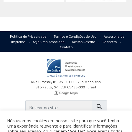
Política de Privacidade
.
Termos e Condições de Uso
.
Assessoria de
Imprensa
.
Seja uma Associada
.
Acesso Restrito
.
Cadastro
.
Contato
Rua Girassol, nº 139 - CJ 11 | Vila Madalena
São Paulo, SP | CEP 05433-000 | Brasil
search
Nós usamos cookies em nossos site para que você tenha
uma experiência relevante e para identificar informações
sobre seu acesso. Ao clicar em "Aceitar", você aceita todos