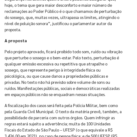
hoje, o tema que gera maior desconforto e maior número de
reclamações ao Poder Público é o que chamamos de perturbação
do sossego, que, muitas vezes, ultrapassa os limites, atingindo o
nível de poluição sonora”, justificou o parlamentar autor da
proposta.
A proposta
Pelo projeto aprovado, ficará proibido todo som, ruído ou vibração
que perturbe o sossego e o bem-estar. Pelo texto, perturbação é
qualquer emissão excessiva ou repetitiva que atrapalhe o
sossego, que represente perigo à integridade física ou
psicológica, ou que cause danos a propriedades públicas e
privadas. No texto não há previsão sobre volume de sons ou
ruídos. Manifestações públicas, sociais e democráticas realizadas
em espaços públicos não se enquadram nessas situações.
A fiscalização dos casos será feita pela Polícia Militar, bem como
pela Guarda Civil Municipal. O texto da matéria prevê, também, a
possibilidade de parceria com outros órgãos. Quem infringir as
regras estará sujeito a advertência; multa de 100 Unidades
Fiscais do Estado de São Paulo – UFESP (o que equivale a R$
3.426,00 em 2023), no caso de pessoa física; e de 500 UFESP (R$