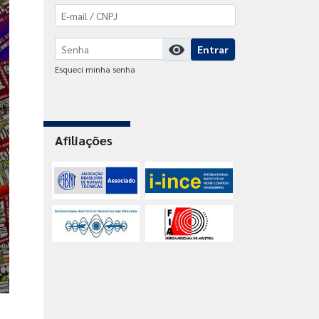
visibility
Entrar
Esqueci minha senha
Afiliações