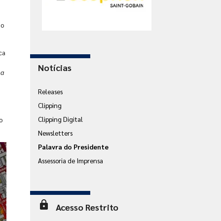
do
ca
Notícias
 a
Releases
Clipping
Clipping Digital
o
Newsletters
Palavra do Presidente
Assessoria de Imprensa
lock
Acesso Restrito