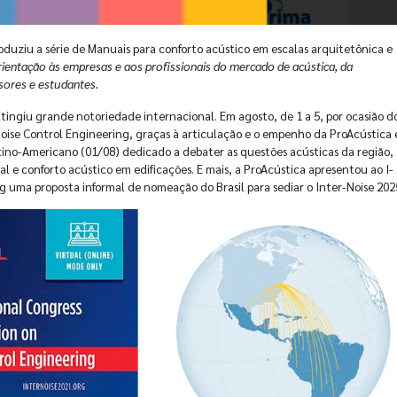
duziu a série de Manuais para conforto acústico em escalas arquitetônica e
ientação às empresas e aos profissionais do mercado de acústica, da
ssores e estudantes
.
ngiu grande notoriedade internacional. Em agosto, de 1 a 5, por ocasião d
Noise Control Engineering, graças à articulação e o empenho da ProAcústica 
atino-Americano (01/08) dedicado a debater as questões acústicas da região,
 e conforto acústico em edificações. E mais, a ProAcústica apresentou ao I-
ng uma proposta informal de nomeação do Brasil para sediar o Inter-Noise 202