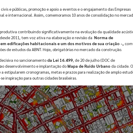
 civis e públicas, promoção e apoio a eventos e o engajamento das Empresas
onal e internacional. Assim, comemoramos 10 anos de consolidação no merca
 produtiva contribuindo significativamente na evolução da qualidade acústi
, desde 2011, tem voz ativa na elaboração e revisão da
Norma de
m edificações habitacionais e um dos motivos de sua criação -,
c
om
ssões de estudos da ABNT. Hoje, obrigatórias no mercado da construção.
 decisiva no sancionamento
da Lei 16.499
, de 20 de julho (DOC de
lo
o desenvolvimento e implantação do
Mapa de Ruído Urbano
da cidade. O
e a estipularem cronogramas, metas e prazos para realização de amplo estud
e inspiração para outras cidades brasileiras.