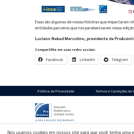
Essas são algumas de nossas histórias que impactaram 
entidades parceiras que nos parabenizaram nessa ediç
Luciano Nakad Marcolino, presidente da ProAcústi
Compartilhe em suas redes sociais:
Facebook
LinkedIn
Telegram
Política de Privacidade
.
Termos e Condições de 
Rua Girassol, nº 139 - CJ 11 | Vila Madalena
Nós usamos cookies em nossos site para que você tenha uma exp
São Paulo, SP | CEP 05433-000 | Brasil