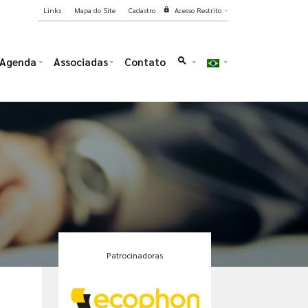
Links
Mapa do Site
Cadastro
Acesso Restrito
lock
Agenda
Associadas
Contato
search
Patrocinadoras