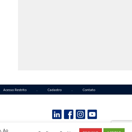
Acesso Restrito
.
Cadastro
.
Contato
Copyright © 2011-2026 - ProAcústica.
Todos os direitos reservados.
o. Ao