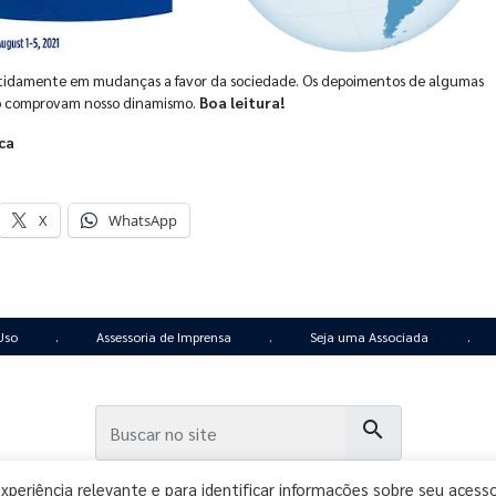
nitidamente em mudanças a favor da sociedade. Os depoimentos de algumas
ão comprovam nosso dinamismo.
Boa leitura!
ca
X
WhatsApp
Uso
.
Assessoria de Imprensa
.
Seja uma Associada
.
search
eriência relevante e para identificar informações sobre seu acess