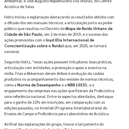
Ambiental; e José Augusto Nepomuceno (via online), do Comitê
Acústica de Salas.
Holtz iniciou a explanação destacando os resultados obtidos com
a difusão dos seis manuais técnicos; a articulação junto ao poder
público que resultou no Decreto do
Mapa de Ruído Urbano da
Cidade de São Paulo
, em 2 de maio de 2019, e o sucesso das
ações promovidas com o
Inad (Dia Internacional de
Conscientização sobre o Ruído)
que, em 2020, se tornará
nacional.
Segundo Holtz, “essas ações possuem três pilares: boas práticas,
articulação com entidades, e promoção e apoio a eventos na
mídia. Frias e Akkerman deram ênfase à evolução da cadeia
produtiva no acompanhamento das revisões de normas técnicas,
como a
Norma de Desempenho
e a
NBR 10151
, e o
engajamento das empresas nas ações que fizeram da ProAcústica
uma referência nacional. Entre os aspectos abordados, destaque
para o ganho de 32% em inscrições, em comparação com as
edições passadas, no Interlab (Programa Interlaboratorial de
Ensaios de Campo e Proficiência para Laboratórios de Acústica.
Ao final das explanações do grupo, houve o lançamento do