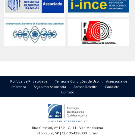
Política de Privacidade
.
Termos e Condições de Uso
.
Assessoria de
Imprensa
.
Seja uma Associada
.
Acesso Restrito
.
Cadastro
.
Contato
Rua Girassol, nº 139 - CJ 11 | Vila Madalena
São Paulo, SP | CEP 05433-000 | Brasil