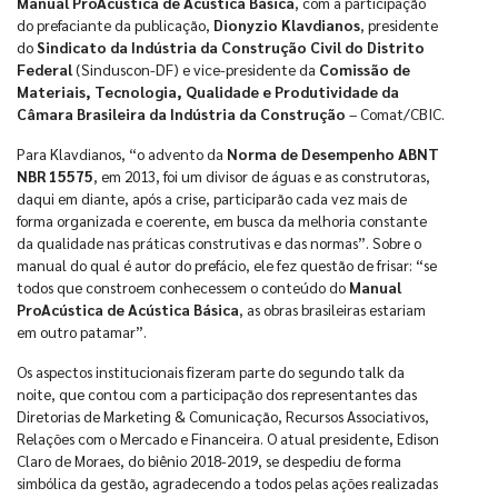
Manual ProAcústica de Acústica Básica
, com a participação
do prefaciante da publicação,
Dionyzio Klavdianos
, presidente
do
Sindicato da Indústria da Construção Civil do Distrito
Federal
(Sinduscon-DF) e vice-presidente da
Comissão de
Materiais, Tecnologia, Qualidade e Produtividade da
Câmara Brasileira da Indústria da Construção
– Comat/CBIC.
Para Klavdianos, “o advento da
Norma de Desempenho ABNT
NBR 15575
, em 2013, foi um divisor de águas e as construtoras,
daqui em diante, após a crise, participarão cada vez mais de
forma organizada e coerente, em busca da melhoria constante
da qualidade nas práticas construtivas e das normas”. Sobre o
manual do qual é autor do prefácio, ele fez questão de frisar: “se
todos que constroem conhecessem o conteúdo do
Manual
ProAcústica de Acústica Básica
, as obras brasileiras estariam
em outro patamar”.
Os aspectos institucionais fizeram parte do segundo talk da
noite, que contou com a participação dos representantes das
Diretorias de Marketing & Comunicação, Recursos Associativos,
Relações com o Mercado e Financeira. O atual presidente, Edison
Claro de Moraes, do biênio 2018-2019, se despediu de forma
simbólica da gestão, agradecendo a todos pelas ações realizadas