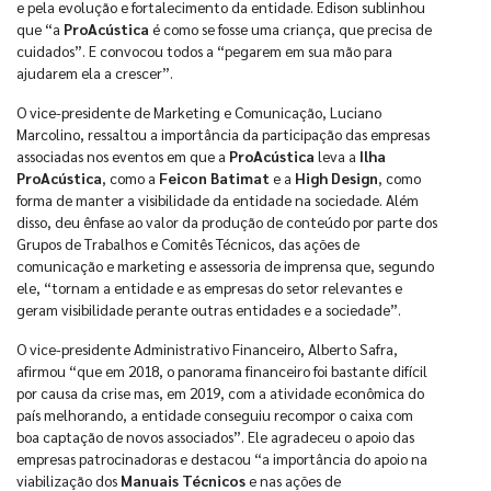
e pela evolução e fortalecimento da entidade. Edison sublinhou
que “a
ProAcústica
é como se fosse uma criança, que precisa de
cuidados”. E convocou todos a “pegarem em sua mão para
ajudarem ela a crescer”.
O vice-presidente de Marketing e Comunicação, Luciano
Marcolino, ressaltou a importância da participação das empresas
associadas nos eventos em que a
ProAcústica
leva a
Ilha
ProAcústica
, como a
Feicon Batimat
e a
High Design
, como
forma de manter a visibilidade da entidade na sociedade. Além
disso, deu ênfase ao valor da produção de conteúdo por parte dos
Grupos de Trabalhos e Comitês Técnicos, das ações de
comunicação e marketing e assessoria de imprensa que, segundo
ele, “tornam a entidade e as empresas do setor relevantes e
geram visibilidade perante outras entidades e a sociedade”.
O vice-presidente Administrativo Financeiro, Alberto Safra,
afirmou “que em 2018, o panorama financeiro foi bastante difícil
por causa da crise mas, em 2019, com a atividade econômica do
país melhorando, a entidade conseguiu recompor o caixa com
boa captação de novos associados”. Ele agradeceu o apoio das
empresas patrocinadoras e destacou “a importância do apoio na
viabilização dos
Manuais Técnicos
e nas ações de