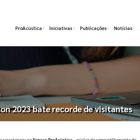
ProAcústica
Iniciativas
Publicações
Notícias
on 2023 bate recorde de visitantes
se caracterizou no
Espaço ProAcústica
– núcleo de compartilhamento de