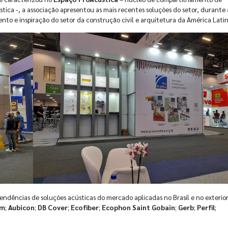
ica -, a associação apresentou as mais recentes soluções do setor, durante 
ento e inspiração do setor da construção civil e arquitetura da América Latin
ndências de soluções acústicas do mercado aplicadas no Brasil e no exterior
om
;
Aubicon
;
DB Cover
;
Ecofiber
;
Ecophon Saint Gobain
;
Gerb
;
Perfil
;