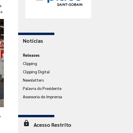
a
a.
Notícias
Releases
Clipping
Clipping Digital
Newsletters
Palavra do Presidente
Assessoria de Imprensa
,
lock
Acesso Restrito