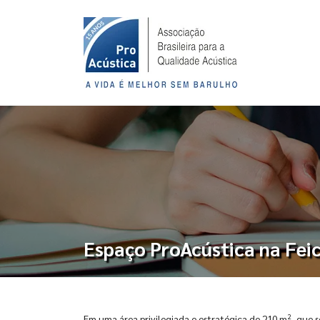
Espaço ProAcústica na Feic
2
Em uma área privilegiada e estratégica de 210 m
, que 