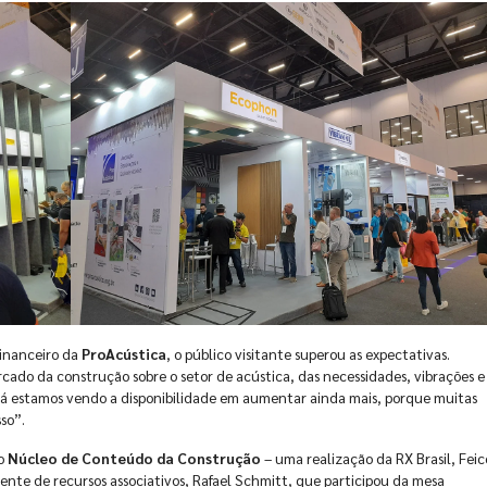
financeiro da
ProAcústica
, o público visitante superou as expectativas.
o da construção sobre o setor de acústica, das necessidades, vibrações e
já estamos vendo a disponibilidade em aumentar ainda mais, porque muitas
so”.
no
Núcleo de Conteúdo da Construção
– uma realização da RX Brasil, Fei
ente de recursos associativos, Rafael Schmitt, que participou da mesa