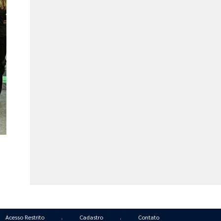
Acesso Restrito
.
Cadastro
.
Contato