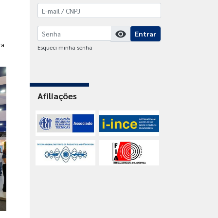
visibility
Entrar
ra
Esqueci minha senha
Afiliações