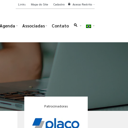
Links
Mapa do Site
Cadastro
Acesso Restrito
lock
Agenda
Associadas
Contato
search
Patrocinadoras