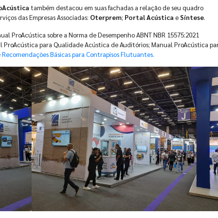
oAcústica
também destacou em suas fachadas a relação de seu quadro
erviços das Empresas Associadas:
Oterprem
;
Portal Acústica
e
Síntese
.
anual ProAcústica sobre a Norma de Desempenho ABNT NBR 15575:2021
l ProAcústica para Qualidade Acústica de Auditórios; Manual ProAcústica pa
 Recomendações Básicas para Contrapisos Flutuantes.