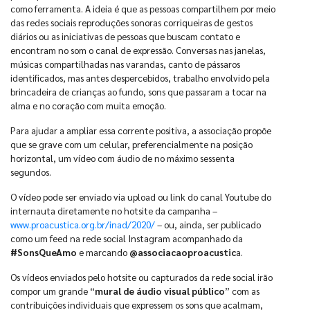
como ferramenta. A ideia é que as pessoas compartilhem por meio
das redes sociais reproduções sonoras corriqueiras de gestos
diários ou as iniciativas de pessoas que buscam contato e
encontram no som o canal de expressão. Conversas nas janelas,
músicas compartilhadas nas varandas, canto de pássaros
identificados, mas antes despercebidos, trabalho envolvido pela
brincadeira de crianças ao fundo, sons que passaram a tocar na
alma e no coração com muita emoção.
Para ajudar a ampliar essa corrente positiva, a associação propõe
que se grave com um celular, preferencialmente na posição
horizontal, um vídeo com áudio de no máximo sessenta
segundos.
O vídeo pode ser enviado via upload ou link do canal Youtube do
internauta diretamente no hotsite da campanha –
www.proacustica.org.br/inad/2020/
– ou, ainda, ser publicado
como um feed na rede social Instagram acompanhado da
#SonsQueAmo
e marcando
@associacaoproacustic
a.
Os vídeos enviados pelo hotsite ou capturados da rede social irão
compor um grande “
mural de áudio visual público
” com as
contribuições individuais que expressem os sons que acalmam,