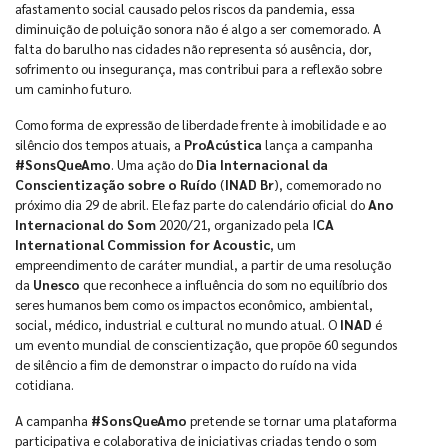
afastamento social causado pelos riscos da pandemia, essa
diminuição de poluição sonora não é algo a ser comemorado. A
falta do barulho nas cidades não representa só ausência, dor,
sofrimento ou insegurança, mas contribui para a reflexão sobre
um caminho futuro.
Como forma de expressão de liberdade frente à imobilidade e ao
silêncio dos tempos atuais, a
ProAcústica
lança a campanha
#SonsQueAmo
. Uma ação do
Dia Internacional da
Conscientização sobre o Ruído
(
INAD Br
), comemorado no
próximo dia 29 de abril. Ele faz parte do calendário oficial do
Ano
Internacional do Som
2020/21, organizado pela I
CA
International Commission for Acoustic
, um
empreendimento de caráter mundial, a partir de uma resolução
da
Unesco
que reconhece a influência do som no equilíbrio dos
seres humanos bem como os impactos econômico, ambiental,
social, médico, industrial e cultural no mundo atual. O
INAD
é
um evento mundial de conscientização, que propõe 60 segundos
de silêncio a fim de demonstrar o impacto do ruído na vida
cotidiana.
A campanha
#SonsQueAmo
pretende se tornar uma plataforma
participativa e colaborativa de iniciativas criadas tendo o som