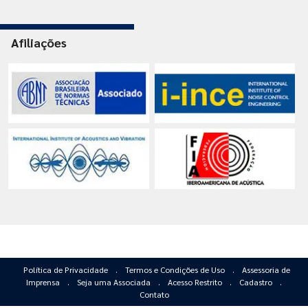
Afiliações
Política de Privacidade
.
Termos e Condições de Uso
.
Assessoria de
Imprensa
.
Seja uma Associada
.
Acesso Restrito
.
Cadastro
.
Contato