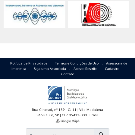
Política de Privacidade
.
Termos e Condições de Uso
.
Assessoria de
Imprensa
.
Seja uma Associada
.
Acesso Restrito
.
Cadastro
.
Contato
Rua Girassol, nº 139 - CJ 11 | Vila Madalena
São Paulo, SP | CEP 05433-000 | Brasil
search