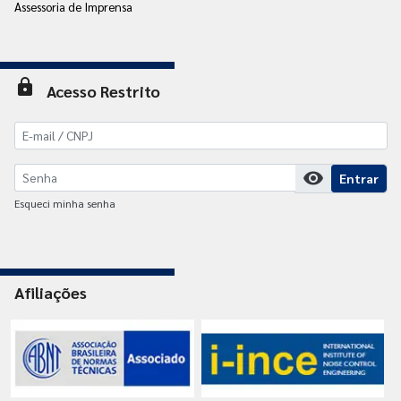
Assessoria de Imprensa
lock
Acesso Restrito
visibility
Entrar
Esqueci minha senha
Afiliações