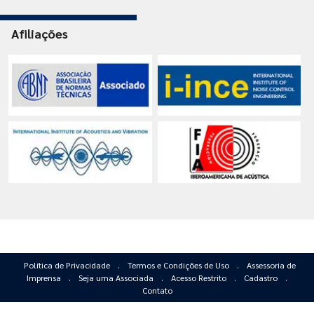
Afiliações
Política de Privacidade
.
Termos e Condições de Uso
.
Assessoria de
Imprensa
.
Seja uma Associada
.
Acesso Restrito
.
Cadastro
.
Contato