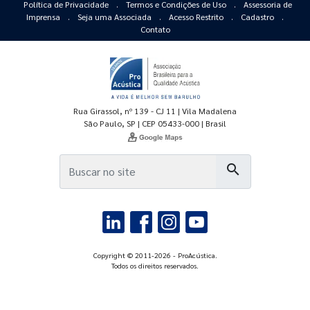
Política de Privacidade
.
Termos e Condições de Uso
.
Assessoria de
Imprensa
.
Seja uma Associada
.
Acesso Restrito
.
Cadastro
.
Contato
Rua Girassol, nº 139 - CJ 11 | Vila Madalena
São Paulo, SP | CEP 05433-000 | Brasil
search
Copyright © 2011-2026 - ProAcústica.
Todos os direitos reservados.