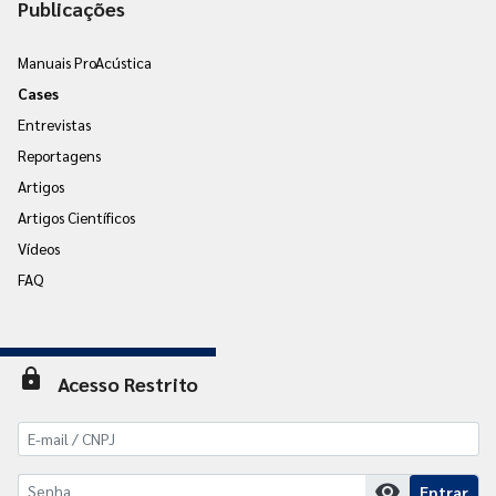
Publicações
Manuais ProAcústica
Cases
Entrevistas
Reportagens
Artigos
Artigos Científicos
Vídeos
FAQ
lock
Acesso Restrito
visibility
Entrar