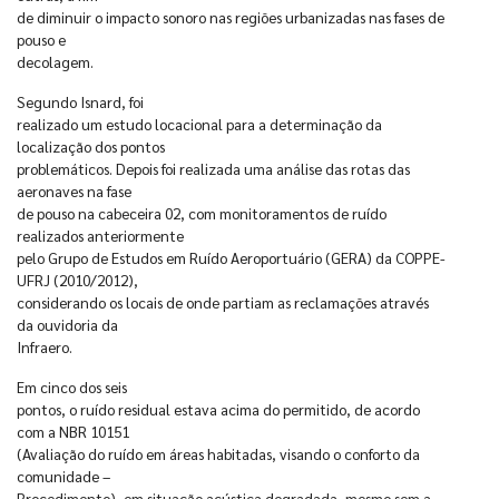
de diminuir o impacto sonoro nas regiões urbanizadas nas fases de
pouso e
decolagem.
Segundo Isnard, foi
realizado um estudo locacional para a determinação da
localização dos pontos
problemáticos. Depois foi realizada uma análise das rotas das
aeronaves na fase
de pouso na cabeceira 02, com monitoramentos de ruído
realizados anteriormente
pelo Grupo de Estudos em Ruído Aeroportuário (GERA) da COPPE-
UFRJ (2010/2012),
considerando os locais de onde partiam as reclamações através
da ouvidoria da
Infraero.
Em cinco dos seis
pontos, o ruído residual estava acima do permitido, de acordo
com a NBR 10151
(Avaliação do ruído em áreas habitadas, visando o conforto da
comunidade –
Procedimento), em situação acústica degradada, mesmo sem a