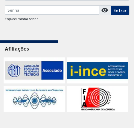
visibility
Entrar
Esqueci minha senha
Afiliações