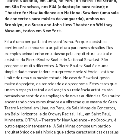
Teatro Nacional, em Lima, no Peru; o teatro The Strand,
em São Francisco, nos EUA (adaptação para reúso); o
Theatre for New Audience e o National Sawdust (uma sala
de concertos para música de vanguarda), ambos no
Brooklyn, e o Susan and John Hess Theater no Whitney
Museum, todos em New York.
Esta é uma pergunta interessantíssima. Porque a acústica
continuará a empurrar a arquitetura para novos desafios. Dos
exemplos acima tenho entusiasmo pela arquitetura teatral e
acústica da Pierre Boulez Saal e do National Sawdust. São
programas muito diferentes. A Pierre Boulez Saal é de uma
simplicidade encantadora e surpreende pelo silêncio – está no
limite de uma rua movimentada. No caso do Sawdust gosto
muito do projeto, da sonoridade e do programa. Estes casos que
unem o espaço teatral e educação ou residência artística são
notáveis no sentido de ampliação de novas audiências. Sou muito
encantando com os resultados e a vibração que emana do Gran
Teatro Nacional em Lima, no Peru, da Sala Minas de Concertos,
em Belo Horizonte, e do Ordway Recital Hall, em Saint Paul,
Minnesota. O TFNA – Theatre for New Audience – no Brooklyn, é
outro espaço interessante. A Sala Minas compõe um partido
arquitetônico de sala híbrida que adota características das salas