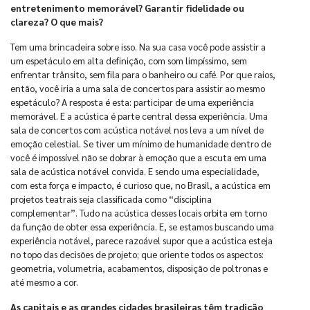
entretenimento memorável? Garantir fidelidade ou
clareza? O que mais?
Tem uma brincadeira sobre isso. Na sua casa você pode assistir a
um espetáculo em alta definição, com som limpíssimo, sem
enfrentar trânsito, sem fila para o banheiro ou café. Por que raios,
então, você iria a uma sala de concertos para assistir ao mesmo
espetáculo? A resposta é esta: participar de uma experiência
memorável. E a acústica é parte central dessa experiência. Uma
sala de concertos com acústica notável nos leva a um nível de
emoção celestial. Se tiver um mínimo de humanidade dentro de
você é impossível não se dobrar à emoção que a escuta em uma
sala de acústica notável convida. E sendo uma especialidade,
com esta força e impacto, é curioso que, no Brasil, a acústica em
projetos teatrais seja classificada como “disciplina
complementar”. Tudo na acústica desses locais orbita em torno
da função de obter essa experiência. E, se estamos buscando uma
experiência notável, parece razoável supor que a acústica esteja
no topo das decisões de projeto; que oriente todos os aspectos:
geometria, volumetria, acabamentos, disposição de poltronas e
até mesmo a cor.
As capitais e as grandes cidades brasileiras têm tradição