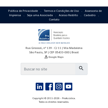
Política de Privacidade
.
Termos e Condições de Uso
.
Assessoria de
Imprensa
.
Seja uma Associada
.
Acesso Restrito
.
Cadastro
.
Contato
Rua Girassol, nº 139 - CJ 11 | Vila Madalena
São Paulo, SP | CEP 05433-000 | Brasil
search
Copyright © 2011-2026 - ProAcústica.
Todos os direitos reservados.