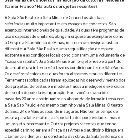
Itamar Franco? Há outros projetos recentes?
A Sala São Paulo e a Sala Minas de Concertos são duas
referências muito importantes em espaços de concertos. São
exemplos internacionais de qualidade. As duas têm programas de
uso e capacidade similares, abrigam orquestras exemplares como
a Osesp e a Filarmônica de Minas, mas com um
design
acústico
diferente. A Sala São Paulo é uma requalificação de espaço
existente e as condições locais condicionaram uma volumetria de
“caixa de sapato”. Já a Sala Minas é um projeto novo e o partido
de arquitetura interna não teve os condicionantes de São Paulo.
Os desafios técnicos nas duas foram altíssimos e muito diferentes.
Ferramentas sofisticadas foram aplicadas no desenvolvimento dos
dois projetos, de testes em modelos físicos a medições e exercícios
de escuta depois da inauguração. Para você ter uma ideia:
passados 20 anos continuamos colaborando de forma intensa com
a Sala São Paulo; e no mesmo caminho vai a Sala Minas. O teatro
do Sesc 24 de Maio acabou de inaugurar. Não temos tempo de
escuta para falar muito – até por falta de oportunidade – mas é
um projeto interessante. Outros projetos recentes que tenho
especial carinho seriam a Praça das Artes e o auditório Ibirapuera.
E lamento a demora na conclusão das obras da Sala Sinfônica da