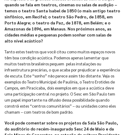
quando se fala em teatros, cinemas ou salas de audição –
temos o teatro Santa Isabel de 1850 (o mais antigo teatro
sinfônico, em Recife); o teatro São Pedro, de 1858, em
Porto Alegre; o teatro da Paz, de 1878, em Belém; e o
Amazonas de 1896, em Manaus. Nos próximos anos, as
cidades médias e pequenas podem sonhar com salas de
alto nível acústico?
Tanto estes teatros que você citou como muitos espaços novos
têm boa condição acústica. Podemos apenas lamentar que
muitos teatros brasileiros pequem pelas instalações ou
infraestrutura precárias, o que acaba por prejudicar a experiência
de escuta. Este “sonho” não parece assim tão distante. Veja os
exemplos do Teatro Municipal de Paulínia, o Teatro Erotides de
Campos, em Piracicaba, dois exemplos em que a acústica deve
uma participação central no projeto. O Sesc em São Paulo tem
um papel importante na difusão dessa possibilidade quando
constrói estes “centros comunitários” – ou unidades como eles
chamam – com teatros de bom padrão.
Você pode comentar sobre os projetos da Sala São Paulo,
do auditório do recém-inaugurado Sesc 24 de Maio e da
Sala
Minas de Concertos
,
na estação da cultura Presidente