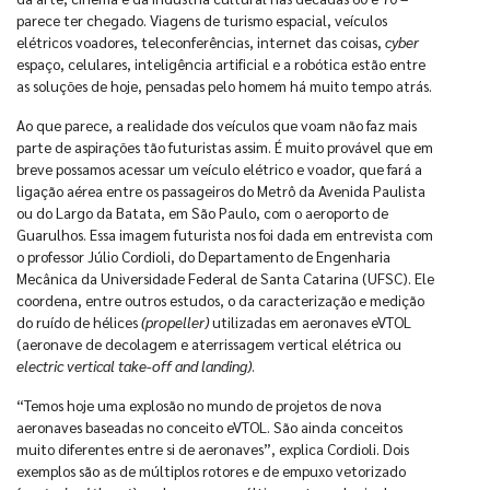
parece ter chegado. Viagens de turismo espacial, veículos
elétricos voadores, teleconferências, internet das coisas,
cyber
espaço, celulares, inteligência artificial e a robótica estão entre
as soluções de hoje, pensadas pelo homem há muito tempo atrás.
Ao que parece, a realidade dos veículos que voam não faz mais
parte de aspirações tão futuristas assim. É muito provável que em
breve possamos acessar um veículo elétrico e voador, que fará a
ligação aérea entre os passageiros do Metrô da Avenida Paulista
ou do Largo da Batata, em São Paulo, com o aeroporto de
Guarulhos. Essa imagem futurista nos foi dada em entrevista com
o professor Júlio Cordioli, do Departamento de Engenharia
Mecânica da Universidade Federal de Santa Catarina (UFSC). Ele
coordena, entre outros estudos, o da caracterização e medição
do ruído de hélices
(propeller)
utilizadas em aeronaves eVTOL
(aeronave de decolagem e aterrissagem vertical elétrica ou
electric vertical take-off and landing)
.
“Temos hoje uma explosão no mundo de projetos de nova
aeronaves baseadas no conceito eVTOL. São ainda conceitos
muito diferentes entre si de aeronaves”, explica Cordioli. Dois
exemplos são as de múltiplos rotores e de empuxo vetorizado