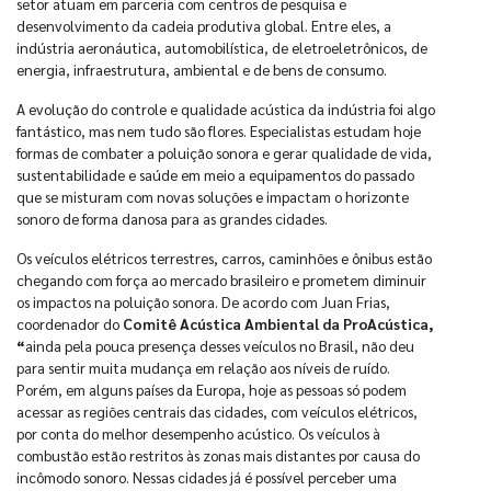
setor atuam em parceria com centros de pesquisa e
desenvolvimento da cadeia produtiva global. Entre eles, a
indústria aeronáutica, automobilística, de eletroeletrônicos, de
energia, infraestrutura, ambiental e de bens de consumo.
A evolução do controle e qualidade acústica da indústria foi algo
fantástico, mas nem tudo são flores. Especialistas estudam hoje
formas de combater a poluição sonora e gerar qualidade de vida,
sustentabilidade e saúde em meio a equipamentos do passado
que se misturam com novas soluções e impactam o horizonte
sonoro de forma danosa para as grandes cidades.
Os veículos elétricos terrestres, carros, caminhões e ônibus estão
chegando com força ao mercado brasileiro e prometem diminuir
os impactos na poluição sonora. De acordo com
Juan Frias,
coordenador do
Comitê Acústica Ambiental da ProAcústica,
“
ainda
pela pouca presença desses veículos no Brasil, não deu
para sentir muita mudança em relação aos níveis de ruído.
Porém, em alguns países da Europa, hoje as pessoas só podem
acessar as regiões centrais das cidades, com veículos elétricos,
por conta do melhor desempenho acústico. Os veículos à
combustão estão restritos às zonas mais distantes por causa do
incômodo sonoro. Nessas cidades já é possível perceber uma