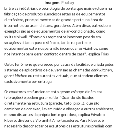
Imagem:
Pixabay
Entre as indústrias de tecnologia de ponta que mais evoluem na
fabricação de produtos silenciosos estão as de equipamentos
eletrônicos, principalmente as de grande porte, na área de
internet e que usam chillers, geradores. Além disso, outros bons
exemplos são as de equipamentos de ar-condicionado, como
splits e hi wall. “Esses dois segmentos investem pesado em
soluções voltadas para o silêncio, tanto na parte de
equipamentos externos para não incomodar os vizinhos, como
nos internos para gerar conforto dentro de casa”, explica Frias.
Outro fenômeno que cresceu por causa da facilidade criada pelos
sistemas de aplicativos de delivery são as chamadas
dark kitchen
,
ghost kitchen
ou restaurantes virtuais, que atendem clientes
exclusivamente por entrega.
Os exautores em funcionamento geram esforços dinâmicos
(vibrações) e podem gerar ruído. “Quando são fixados
diretamente na estrutura (parede, teto, piso…), que são
caminhos de conexão, levam ruído e vibração a outros ambientes,
mesmo distantes da própria fonte geradora, explica Edvaldo
Ribeiro, diretor da Vibranihil Amortecedores. Para Ribeiro, é
necessário desconectar os exautores das estruturas prediais com