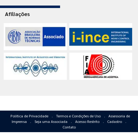
Afiliações
Política de Privacidade
.
Termos e Condições de Uso
.
Assessoria de
Imprensa
.
Seja uma Associada
.
Acesso Restrito
.
Cadastro
.
Contato