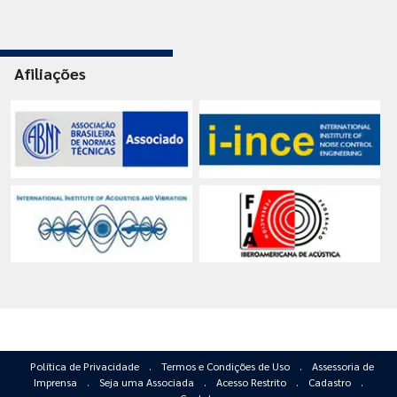
Afiliações
Política de Privacidade
.
Termos e Condições de Uso
.
Assessoria de
Imprensa
.
Seja uma Associada
.
Acesso Restrito
.
Cadastro
.