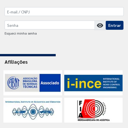
visibility
Entrar
Esqueci minha senha
Afiliações