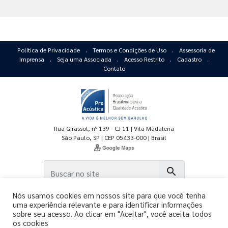
Política de Privacidade
.
Termos e Condições de Uso
.
Assessoria de
Imprensa
.
Seja uma Associada
.
Acesso Restrito
.
Cadastro
.
Contato
Rua Girassol, nº 139 - CJ 11 | Vila Madalena
São Paulo, SP | CEP 05433-000 | Brasil
search
Nós usamos cookies em nossos site para que você tenha
uma experiência relevante e para identificar informações
sobre seu acesso. Ao clicar em "Aceitar", você aceita todos
os cookies