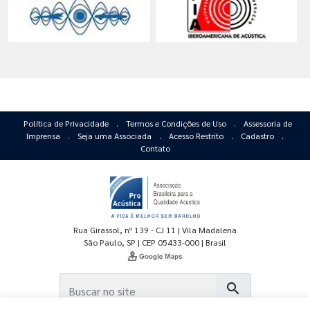
Política de Privacidade
.
Termos e Condições de Uso
.
Assessoria de
Imprensa
.
Seja uma Associada
.
Acesso Restrito
.
Cadastro
.
Contato
Rua Girassol, nº 139 - CJ 11 | Vila Madalena
São Paulo, SP | CEP 05433-000 | Brasil
search