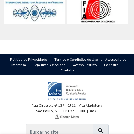
Política de Privacidade
.
Termos e Condições de Uso
.
Assessoria de
Imprensa
.
Seja uma Associada
.
Acesso Restrito
.
Cadastro
.
Contato
Rua Girassol, nº 139 - CJ 11 | Vila Madalena
São Paulo, SP | CEP 05433-000 | Brasil
search