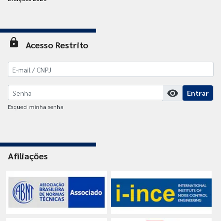
lock
Acesso Restrito
visibility
Entrar
Esqueci minha senha
Afiliações