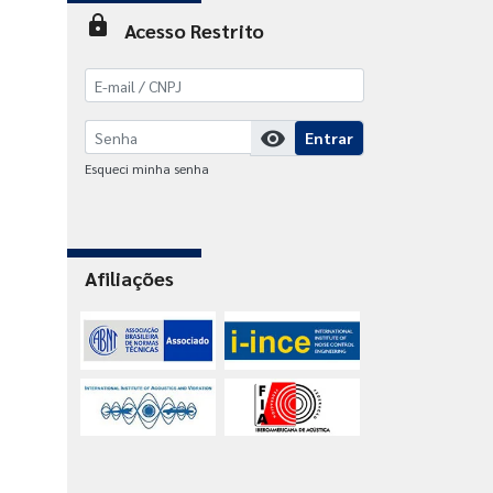
lock
Acesso Restrito
visibility
Entrar
Esqueci minha senha
Afiliações