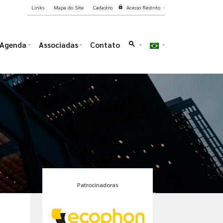
Links
Mapa do Site
Cadastro
Acesso Restrito
lock
Agenda
Associadas
Contato
search
Patrocinadoras