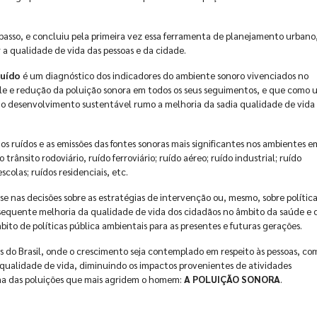
o passo, e concluiu pela primeira vez essa ferramenta de planejamento urbano
r a qualidade de vida das pessoas e da cidade.
Ruído
é um diagnóstico dos indicadores do ambiente sonoro vivenciados no
role e redução da poluição sonora em todos os seus seguimentos, e que como 
a o desenvolvimento sustentável rumo a melhoria da sadia qualidade de vida
dos ruídos e as emissões das fontes sonoras mais significantes nos ambientes e
ânsito rodoviário, ruído ferroviário; ruído aéreo; ruído industrial; ruído
colas; ruídos residenciais, etc.
e nas decisões sobre as estratégias de intervenção ou, mesmo, sobre polític
nsequente melhoria da qualidade de vida dos cidadãos no âmbito da saúde e 
bito de políticas pública ambientais para as presentes e futuras gerações.
s do Brasil, onde o crescimento seja contemplado em respeito às pessoas, co
ualidade de vida, diminuindo os impactos provenientes de atividades
a das poluições que mais agridem o homem:
A POLUIÇÃO SONORA
.