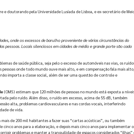
 e doutorando pela Universidade Lusíada de Lisboa, e ex-secretário de Mei
dades, onde os excessos de barulho proveniente de várias circunstâncias do
das pessoas. Locais silenciosos em cidades de médio e grande porte são cada
lemas de saúde pública, seja pelo o excesso de automóveis nas vias, os ruído
as pessoas onde todo mundo ouve mais alto, e em compensação fala mais alto
, não importa a classe social, além de ser uma questão de controle e
de
(OMS) estimam que 120 milhões de pessoas no mundo está exposta a nívei
etada pelo ruído. Além disso, o ruído em excesso, acima de 55 dB, também
pressão alta, problemas cardiovasculares e nas cordas vocais, interferindo
dade de vida.
 mais de 200 mil habitantes a fazer suas “cartas acústicas”, ou também
e cinco anos para a elaboração, e depois mais cinco anos para implementar o
orrigir problemas e manter a tranquilidade de espaços considerados “ilhas”