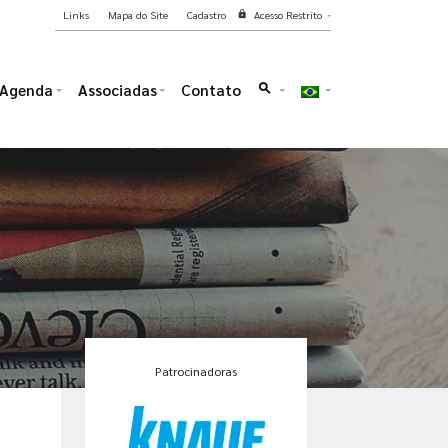
Links
Mapa do Site
Cadastro
Acesso Restrito
lock
Agenda
Associadas
Contato
search
Patrocinadoras