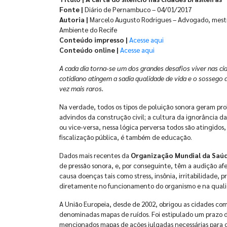
Fonte |
Diário de Pernambuco – 04/01/2017
Autoria |
Marcelo Augusto Rodrigues – Advogado, mestre
Ambiente do Recife
Conteúdo impresso |
Acesse aqui
Conteúdo online |
Acesse aqui
A cada dia torna-se um dos grandes desafios viver nas ci
cotidiano atingem a sadia qualidade de vida e o sossego 
vez mais raros.
Na verdade, todos os tipos de poluição sonora geram prob
advindos da construção civil; a cultura da ignorância d
ou vice-versa, nessa lógica perversa todos são atingidos
fiscalização pública, é também de educação.
Dados mais recentes da
Organização Mundial da Saú
de pressão sonora, e, por conseguinte, têm a audição af
causa doenças tais como stress, insônia, irritabilidade, 
diretamente no funcionamento do organismo e na quali
A União Europeia, desde de 2002, obrigou as cidades com
denominadas mapas de ruídos. Foi estipulado um prazo d
mencionados mapas de ações julgadas necessárias para c