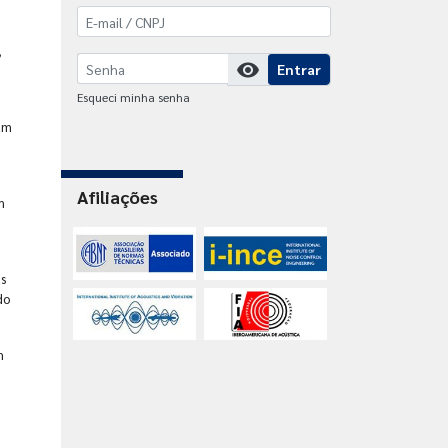
,
visibility
Entrar
Esqueci minha senha
um
Afiliações
m
as
do
m