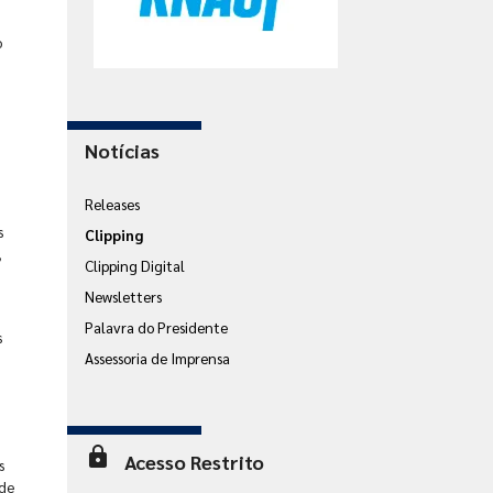
o
Notícias
Releases
s
Clipping
,
Clipping Digital
Newsletters
Palavra do Presidente
s
Assessoria de Imprensa
lock
Acesso Restrito
s
 de