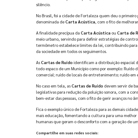
silêncio.
No Brasil, foi a cidade de Fortaleza quem deu o primeir
denominada de
Carta Acústica
, com o fito de melhora
A finalidade precípua da
Carta Acústica
ou
Carta de 
meio urbano, servindo para definir estratégias de cont
termômetro estabelece limites da lei, contribuindo par
da sociedade em todos os seguimentos.
As
Cartas de Ruído
identificam a distribuição espacial 
todo espaco de um Município como por exemplo: Ruído do tr
comercial; ruído de locais de entretenimento; ruído em es
No caso em tela, as
Cartas de Ruído
devem servir de bas
legislativas para redução da poluição sonora, com a co
bem-estar das pessoas, com o fito de gerir avanços no âm
Fica o exemplo único de Fortaleza para as demais cidade
mais educação, fomentando a cultura para uma melhor q
humanas que geram o desconforto com a geração de um
Compartilhe em suas redes sociais: