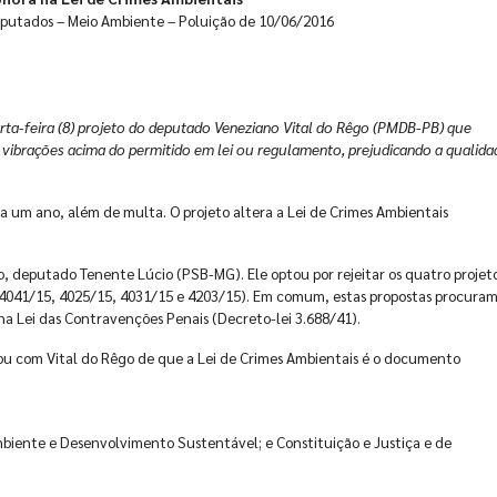
eputados – Meio Ambiente – Poluição de 10/06/2016
a-feira (8) projeto do deputado Veneziano Vital do Rêgo (PMDB-PB) que
 vibrações acima do permitido em lei ou regulamento, prejudicando a qualida
a um ano, além de multa. O projeto altera a Lei de Crimes Ambientais
o, deputado Tenente Lúcio (PSB-MG). Ele optou por rejeitar os quatro projet
 4041/15, 4025/15, 4031/15 e 4203/15). Em comum, estas propostas procura
na Lei das Contravenções Penais (Decreto-lei 3.688/41).
dou com Vital do Rêgo de que a Lei de Crimes Ambientais é o documento
mbiente e Desenvolvimento Sustentável; e Constituição e Justiça e de