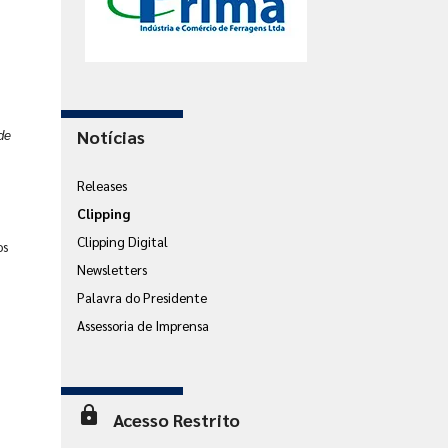
de
Notícias
Releases
Clipping
Clipping Digital
os
m
Newsletters
Palavra do Presidente
Assessoria de Imprensa
lock
Acesso Restrito