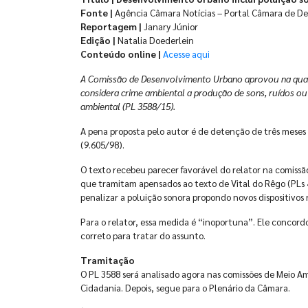
Fonte |
Agência Câmara Notícias – Portal Câmara de D
Reportagem |
Janary Júnior
Edição |
Natalia Doederlein
Conteúdo online |
Acesse aqui
A Comissão de Desenvolvimento Urbano aprovou na quart
considera crime ambiental a produção de sons, ruídos ou
ambiental (PL 3588/15).
A pena proposta pelo autor é de detenção de três meses 
(9.605/98).
O texto recebeu parecer favorável do relator na comissã
que tramitam apensados ao texto de Vital do Rêgo (PLs
penalizar a poluição sonora propondo novos dispositivos 
Para o relator, essa medida é “inoportuna”. Ele concor
correto para tratar do assunto.
Tramitação
O PL 3588 será analisado agora nas comissões de Meio A
Cidadania. Depois, segue para o Plenário da Câmara.