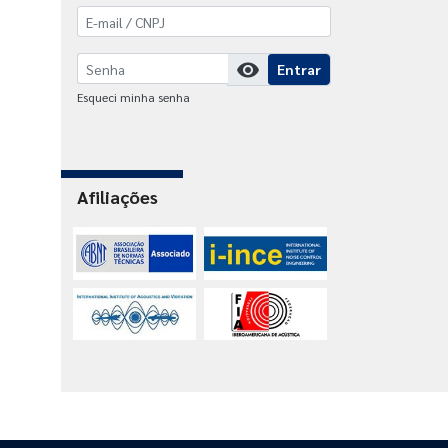
visibility
Entrar
Esqueci minha senha
Afiliações