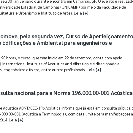
u 30º aniversário durante encontro em Campinas, SP. O evento é realizad
niversidade Estadual de Campinas (UNICAMP) por meio da Faculdade de
uitetura e Urbanismo e Instituto de Artes.
Leia [+]
romove, pela segunda vez, Curso de Aperfeiçoament
 Edificações e Ambiental para engenheiros e
 90 horas, o curso, que tem início em 22 de setembro, conta com apoio
V) International Institute of Acoustics and Vibration e é direcionado a
, engenheiros e físicos, entre outros profissionais.
Leia [+]
ulta nacional para a Norma 196.000.00-001 Acústica
de Acústica ABNT/CEE-196 Acústica informa que já está em consulta pública 
000.00-001 (Acústica â Terminologia), com data limite para manifestações 
2014.
Leia [+]