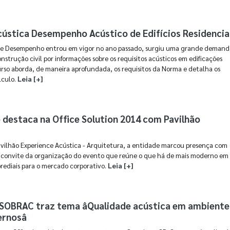
ústica Desempenho Acústico de Edifícios Residencia
e Desempenho entrou em vigor no ano passado, surgiu uma grande demand
onstrução civil por informações sobre os requisitos acústicos em edificações
urso aborda, de maneira aprofundada, os requisitos da Norma e detalha os
lculo.
Leia [+]
 destaca na Office Solution 2014 com Pavilhão
ilhão Experience Acústica - Arquitetura, a entidade marcou presença com
a convite da organização do evento que reúne o que há de mais moderno em
prediais para o mercado corporativo.
Leia [+]
SOBRAC traz tema âQualidade acústica em ambiente
rnosâ