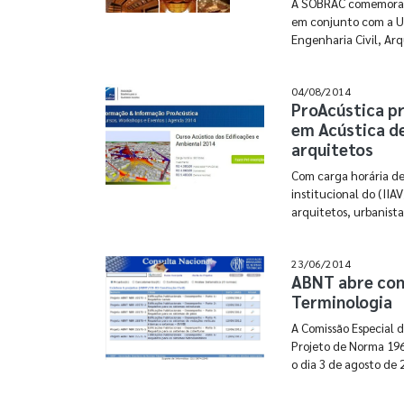
A SOBRAC comemora se
em conjunto com a U
Engenharia Civil, Arq
04/08/2014
ProAcústica p
em Acústica de
arquitetos
Com carga horária de
institucional do (IIA
arquitetos, urbanistas
23/06/2014
ABNT abre cons
Terminologia
A Comissão Especial 
Projeto de Norma 196.
o dia 3 de agosto de 