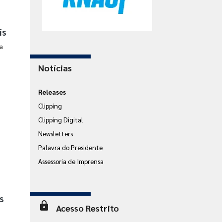
is
a
Notícias
Releases
Clipping
Clipping Digital
Newsletters
Palavra do Presidente
Assessoria de Imprensa
s
lock
Acesso Restrito