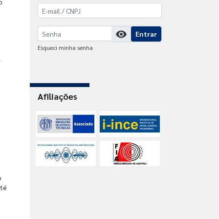
o
visibility
Entrar
Esqueci minha senha
o
Afiliações
o
até