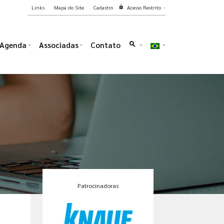
Links
Mapa do Site
Cadastro
Acesso Restrito
lock
Agenda
Associadas
Contato
search
Patrocinadoras