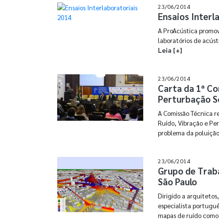
23/06/2014
Ensaios Interl
A ProAcústica promove
laboratórios de acúst
Leia [+]
23/06/2014
Carta da 1ª Co
Perturbação S
A Comissão Técnica r
Ruído, Vibração e Pe
problema da poluição
23/06/2014
Grupo de Traba
São Paulo
Dirigido a arquitetos
especialista portugu
mapas de ruído como