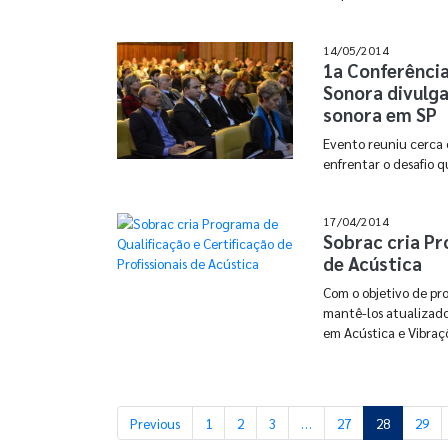
14/05/2014
1a Conferência
Sonora divulga
sonora em SP
Evento reuniu cerca 
enfrentar o desafio 
17/04/2014
Sobrac cria Pr
de Acústica
Com o objetivo de pr
mantê-los atualizados
em Acústica e Vibraç
Previous
1
2
3
…
27
28
29