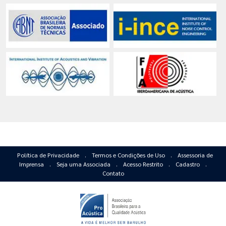
Política de Privacidade
.
Termos e Condições de Uso
.
Assessoria de
Imprensa
.
Seja uma Associada
.
Acesso Restrito
.
Cadastro
.
Contato