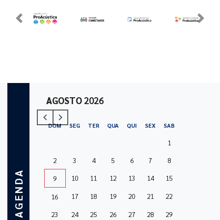
Previous
Next
AGOSTO
2026
navigate_before
navigate_next
Previous
Next
DOM
SEG
TER
QUA
QUI
SEX
SAB
1
2
3
4
5
6
7
8
AGENDA
10
11
12
13
14
15
9
17
18
19
20
21
22
16
23
24
25
26
27
28
29