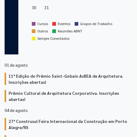
30
31
stop
stop
stop
Cursos
Eventos
Grupos de Trabalho
stop
stop
Outros
Reuniões ABNT
stop
Sempre Conectados
01 de
agosto
11ª Edição do Prêmio Saint-Gobain AsBEA de Arquitetura.
Inscrições abertas!
Prêmio Cultural de Arquitetura Corporativa. Inscrições
abertas!
04 de
agosto
27ª Construsul Feira Internacional da Construção em Porto
Alegre/RS