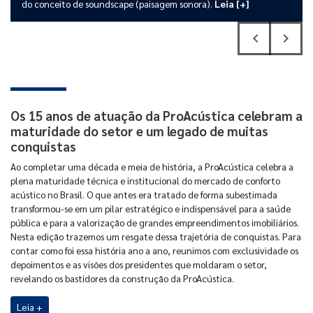
do conceito de soundscape (paisagem sonora).
Leia [+]
navigate_before
navigate_next
Previous
Next
Os 15 anos de atuação da ProAcústica celebram a
maturidade do setor e um legado de muitas
conquistas
Ao completar uma década e meia de história, a ProAcústica celebra a
plena maturidade técnica e institucional do mercado de conforto
acústico no Brasil. O que antes era tratado de forma subestimada
transformou-se em um pilar estratégico e indispensável para a saúde
pública e para a valorização de grandes empreendimentos imobiliários.
Nesta edição trazemos um resgate dessa trajetória de conquistas. Para
contar como foi essa história ano a ano, reunimos com exclusividade os
depoimentos e as visões dos presidentes que moldaram o setor,
revelando os bastidores da construção da ProAcústica.
Leia +