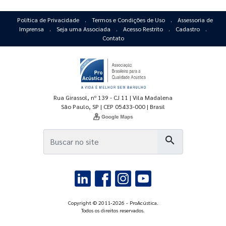
Política de Privacidade
.
Termos e Condições de Uso
.
Assessoria de
Imprensa
.
Seja uma Associada
.
Acesso Restrito
.
Cadastro
.
Contato
Rua Girassol, nº 139 - CJ 11 | Vila Madalena
São Paulo, SP | CEP 05433-000 | Brasil
search
Copyright © 2011-2026 - ProAcústica.
Todos os direitos reservados.