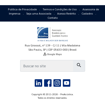
Política de Privacidade
.
Termos e Condições de Uso
.
Assessoria de
Imprensa
.
Seja uma Associada
.
Acesso Restrito
.
Cadastro
.
Contato
Rua Girassol, nº 139 - CJ 11 | Vila Madalena
São Paulo, SP | CEP 05433-000 | Brasil
search
Copyright © 2011-2026 - ProAcústica.
Todos os direitos reservados.