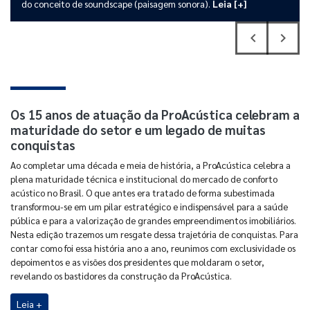
do conceito de soundscape (paisagem sonora).
Leia [+]
navigate_before
navigate_next
Previous
Next
Os 15 anos de atuação da ProAcústica celebram a
maturidade do setor e um legado de muitas
conquistas
Ao completar uma década e meia de história, a ProAcústica celebra a
plena maturidade técnica e institucional do mercado de conforto
acústico no Brasil. O que antes era tratado de forma subestimada
transformou-se em um pilar estratégico e indispensável para a saúde
pública e para a valorização de grandes empreendimentos imobiliários.
Nesta edição trazemos um resgate dessa trajetória de conquistas. Para
contar como foi essa história ano a ano, reunimos com exclusividade os
depoimentos e as visões dos presidentes que moldaram o setor,
revelando os bastidores da construção da ProAcústica.
Leia +