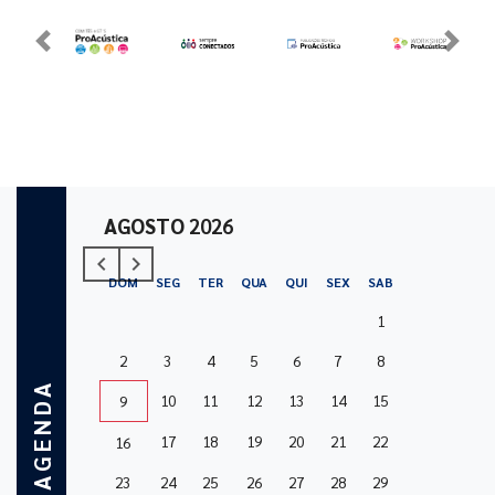
Previous
Next
AGOSTO
2026
navigate_before
navigate_next
Previous
Next
DOM
SEG
TER
QUA
QUI
SEX
SAB
1
2
3
4
5
6
7
8
AGENDA
10
11
12
13
14
15
9
17
18
19
20
21
22
16
23
24
25
26
27
28
29