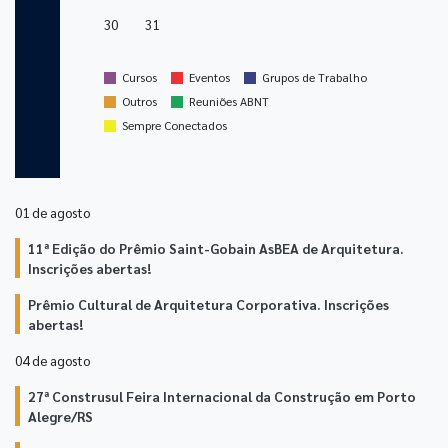
30
31
stop
stop
stop
Cursos
Eventos
Grupos de Trabalho
stop
stop
Outros
Reuniões ABNT
stop
Sempre Conectados
01 de
agosto
11ª Edição do Prêmio Saint-Gobain AsBEA de Arquitetura.
Inscrições abertas!
Prêmio Cultural de Arquitetura Corporativa. Inscrições
abertas!
04 de
agosto
27ª Construsul Feira Internacional da Construção em Porto
Alegre/RS