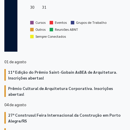
30
31
stop
stop
stop
Cursos
Eventos
Grupos de Trabalho
stop
stop
Outros
Reuniões ABNT
stop
Sempre Conectados
01 de
agosto
11ª Edição do Prêmio Saint-Gobain AsBEA de Arquitetura.
Inscrições abertas!
Prêmio Cultural de Arquitetura Corporativa. Inscrições
abertas!
04 de
agosto
27ª Construsul Feira Internacional da Construção em Porto
Alegre/RS