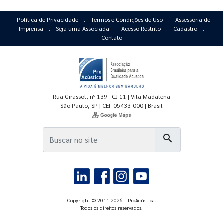
Política de Privacidade
.
Termos e Condições de Uso
.
Assessoria de
Imprensa
.
Seja uma Associada
.
Acesso Restrito
.
Cadastro
.
Contato
Rua Girassol, nº 139 - CJ 11 | Vila Madalena
São Paulo, SP | CEP 05433-000 | Brasil
search
Copyright © 2011-2026 - ProAcústica.
Todos os direitos reservados.