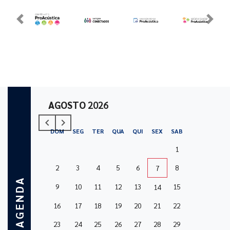
Previous
Next
AGOSTO
2026
navigate_before
navigate_next
Previous
Next
DOM
SEG
TER
QUA
QUI
SEX
SAB
1
2
3
4
5
6
8
7
AGENDA
9
10
11
12
13
15
14
16
17
18
19
20
21
22
23
24
25
26
27
28
29