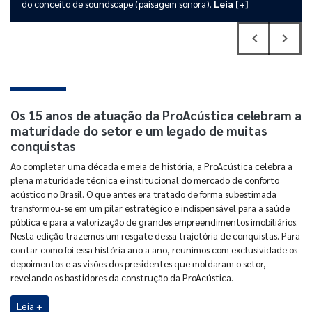
do conceito de soundscape (paisagem sonora).
Leia [+]
navigate_before
navigate_next
Previous
Next
Os 15 anos de atuação da ProAcústica celebram a
maturidade do setor e um legado de muitas
conquistas
Ao completar uma década e meia de história, a ProAcústica celebra a
plena maturidade técnica e institucional do mercado de conforto
acústico no Brasil. O que antes era tratado de forma subestimada
transformou-se em um pilar estratégico e indispensável para a saúde
pública e para a valorização de grandes empreendimentos imobiliários.
Nesta edição trazemos um resgate dessa trajetória de conquistas. Para
contar como foi essa história ano a ano, reunimos com exclusividade os
depoimentos e as visões dos presidentes que moldaram o setor,
revelando os bastidores da construção da ProAcústica.
Leia +